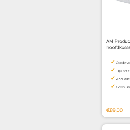
AM Produc
hoofdkuss
✓
Goede ve
✓
Tijk afri
✓
Anti Alle
✓
Coolplus
€89,00