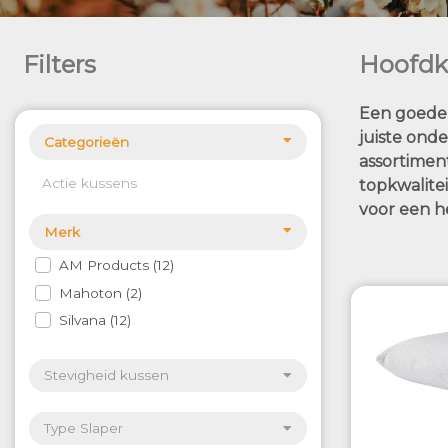
Filters
Hoofdk
Een goede 
juiste ond
Categorieën
assortimen
Actie kussens
topkwalite
voor een he
Merk
AM Products
12
Mahoton
2
Silvana
12
Stevigheid kussen
Type Slaper