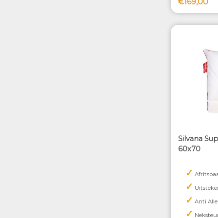
€169,00
Silvana Su
60x70
✓
Afritsba
✓
Uitsteke
✓
Anti Alle
✓
Neksteu