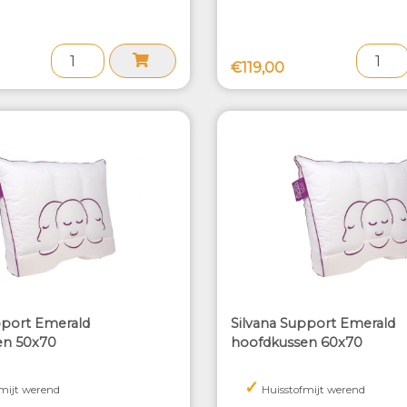
€119,00
pport Emerald
Silvana Support Emerald
en 50x70
hoofdkussen 60x70
✓
mijt werend
Huisstofmijt werend