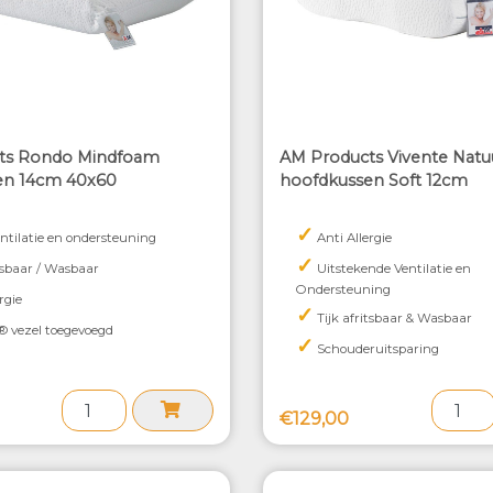
ts Rondo Mindfoam
AM Products Vivente Natu
en 14cm 40x60
hoofdkussen Soft 12cm
✓
ntilatie en ondersteuning
Anti Allergie
✓
tsbaar / Wasbaar
Uitstekende Ventilatie en
Ondersteuning
rgie
✓
Tijk afritsbaar & Wasbaar
® vezel toegevoegd
✓
Schouderuitsparing
€129,00