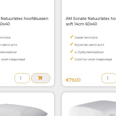
Natuurlatex hoofdkussen
AM Sonate Natuurlatex h
60x40
soft 14cm 60x40
✓
ntilatie
Goede Ventilatie
✓
e veerkracht
Blijvende veerkracht
✓
 beslaapbaar
4-Zijdig beslaapbaar
✓
vezel toegevoegd
Coolmax vezel toegevoegd
€79,00