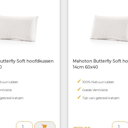
tterfly Soft hoofdkussen
Mahoton Butterfly Soft h
0
14cm 60x40
✓
tuurrubber
100% Natuurrubber
✓
ntilatie
Goede Ventilatie
✓
 gebreid katoen
Tijk van gebreid katoen