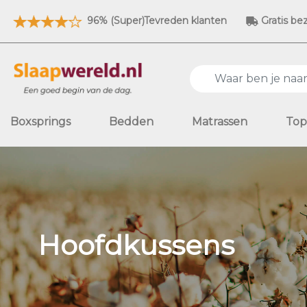
96% (Super)Tevreden klanten
Gratis be
Boxsprings
Bedden
Matrassen
Top
Hoofdkussens