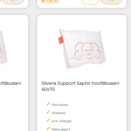
€119,00
oofdkussen
Silvana Support Saphir hoofdkussen
60x70
✓
Navulbaar
✓
Wasbaar
✓
Anti Allergie
✓
Neksupport