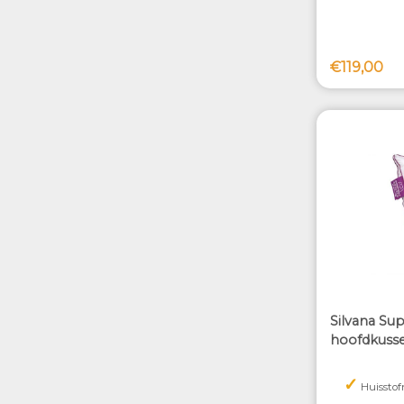
€119,00
Silvana Su
hoofdkuss
✓
Huisstof