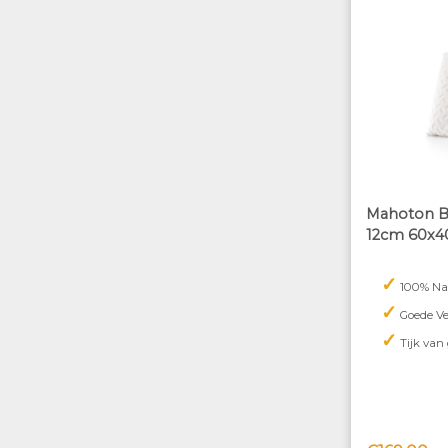
Mahoton Bu
12cm 60x4
✓
100% Na
✓
Goede Ve
✓
Tijk van