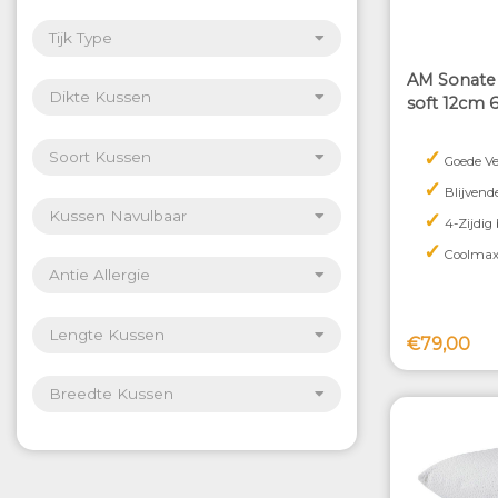
Tijk Type
AM Sonate 
Dikte Kussen
soft 12cm 
✓
Soort Kussen
Goede Ve
✓
Blijvend
✓
Kussen Navulbaar
4-Zijdig
✓
Coolmax 
Antie Allergie
Lengte Kussen
€79,00
Breedte Kussen