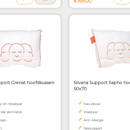
€169,00
pport Grenat hoofdkussen
Silvana Support Saphir h
50x70
✓
ar en Wasbaar
Navulbaar
✓
nde Ventilatie
Wasbaar
✓
rgie
Anti Allergie
✓
n
Neksupport