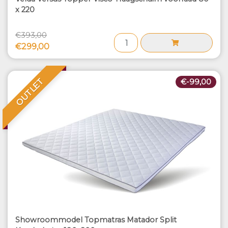
x 220
€393,00
€299,00
OUTLET
€-99,00
Showroommodel Topmatras Matador Split