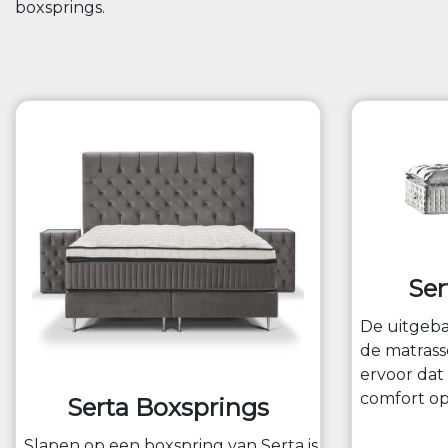
boxsprings.
Ser
De uitgeb
de matrass
ervoor dat
comfort opt
Serta Boxsprings
Slapen op een boxspring van Serta is