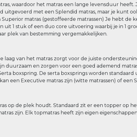
s, waardoor het matras een lange levensduur heeft. Je
d uitgevoerd met een Splendid matras, maar je kunt ook
en Superior matras (gestoffeerde matrassen) Je hebt de 
uit 1 stuk of een duo core uitvoering waarbij je in 1 gro
 naar plek van bestemming vergemakkelijken.
 laag van het matras zorgt voor de juiste ondersteuning
 zijn duurzaam en zorgen voor een goed ademend matras
 Serta boxspring. De serta boxsprings worden standaard
kan een Executive matras zijn (witte matrassen) of een 
tras op de plek houdt. Standaard zit er een topper op h
atras zijn. Elk topmatras heeft zijn eigen eigenschappe