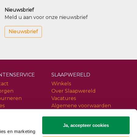
Nieuwsbrief
Meld u aan voor onze nieuwsbrief
Nieuwsbrief
NTENSERVICE
SLAAPWERELD
tact
Winkels
orgen
Over Slaapwereld
ourneren
Vacatures
es
Algemene voorwaarden
ice
Privacy policy
iews
Slaapwereld Woerden
Ja, accepteer cookies
ies en marketing