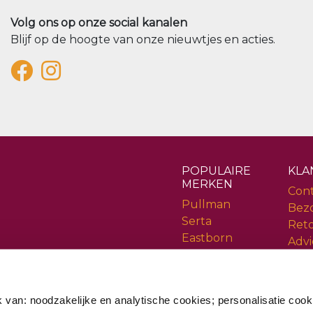
Volg ons op onze social kanalen
Blijf op de hoogte van onze nieuwtjes en acties.
POPULAIRE
KLA
MERKEN
Con
Pullman
Bez
Serta
Ret
Eastborn
Advi
Cinderella
Serv
Rev
 van: noodzakelijke en analytische cookies; personalisatie cook