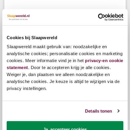
Bekijk opties
v.a.
€3.299,00
Cookies bij Slaapwereld
Slaapwereld maakt gebruik van: noodzakelijke en
analytische cookies; personalisatie cookies en marketing
cookies. Meer informatie vind je in het
privacy-en cookie
statement
. Door te accepteren krijg je alle cookies.
Weiger je, dan plaatsen we alleen noodzakelijke en
analytische cookies. Je keuze is altijd te wijzigen via de
privacy instellingen.
Serta Splendid Executive HR matras
Details tonen
Bekijk opties
v.a.
€2.199,00
Ja, accepteer cookies