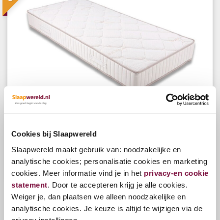
Slaapwereld Everlife Eco Matras
Cookies bij Slaapwereld
Slaapwereld maakt gebruik van: noodzakelijke en
analytische cookies; personalisatie cookies en marketing
Bekijk opties
cookies. Meer informatie vind je in het
privacy-en cookie
v.a.
€305,00
statement
. Door te accepteren krijg je alle cookies.
Weiger je, dan plaatsen we alleen noodzakelijke en
analytische cookies. Je keuze is altijd te wijzigen via de
Sortering
Relevantie
Laatste
Naam
Prijs