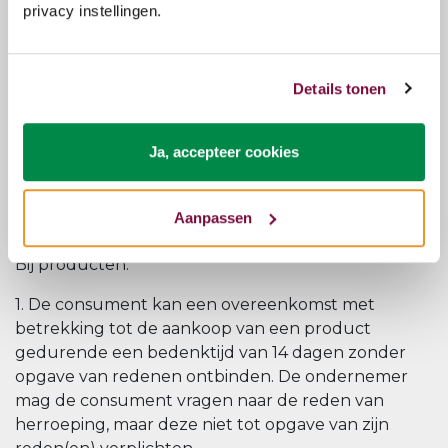
privacy instellingen.
f. indien de consument een herroepingsrecht heeft,
het modelformulier voor herroeping.
Details tonen
6. In geval van een duurtransactie is de bepaling in
het vorige lid slechts van toepassing op de eerste
levering.
Ja, accepteer cookies
Aanpassen
Artikel 6 - Herroepingsrecht
Bij producten:
1. De consument kan een overeenkomst met
betrekking tot de aankoop van een product
gedurende een bedenktijd van 14 dagen zonder
opgave van redenen ontbinden. De ondernemer
mag de consument vragen naar de reden van
herroeping, maar deze niet tot opgave van zijn