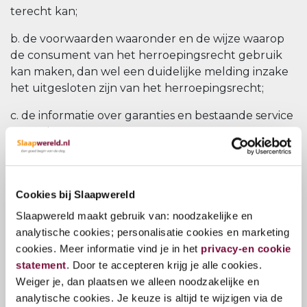
terecht kan;
b. de voorwaarden waaronder en de wijze waarop
de consument van het herroepingsrecht gebruik
kan maken, dan wel een duidelijke melding inzake
het uitgesloten zijn van het herroepingsrecht;
c. de informatie over garanties en bestaande service
na aankoop;
d. de prijs met inbegrip van alle belastingen van het
product, dienst of digitale inhoud; voor zover van
toepassing de kosten van aflevering; en de wijze van
Cookies bij Slaapwereld
betaling, aflevering of uitvoering van de
Slaapwereld maakt gebruik van: noodzakelijke en
overeenkomst op afstand;
analytische cookies; personalisatie cookies en marketing
cookies. Meer informatie vind je in het
privacy-en cookie
e. de vereisten voor opzegging van de
statement
. Door te accepteren krijg je alle cookies.
overeenkomst indien de overeenkomst een duur
Weiger je, dan plaatsen we alleen noodzakelijke en
heeft van meer dan één jaar of van onbepaalde
analytische cookies. Je keuze is altijd te wijzigen via de
duur is;