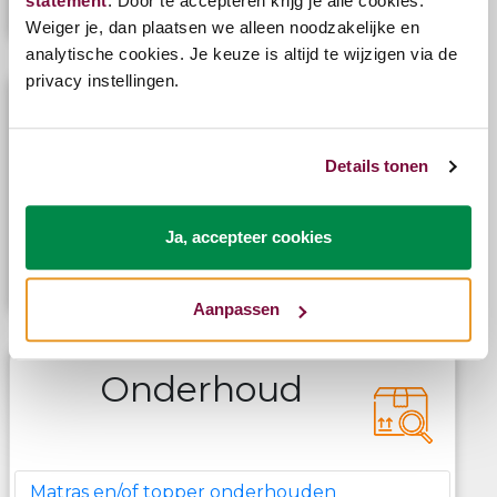
statement
. Door te accepteren krijg je alle cookies.
Klachten afhandeling
Weiger je, dan plaatsen we alleen noodzakelijke en
analytische cookies. Je keuze is altijd te wijzigen via de
privacy instellingen.
Garanties
Details tonen
Heb ik nog garantie op mijn aankoop?
Ja, accepteer cookies
Wat is uitgesloten van garantie?
Wanneer vervalt de garantie?
Aanpassen
Onderhoud
Matras en/of topper onderhouden