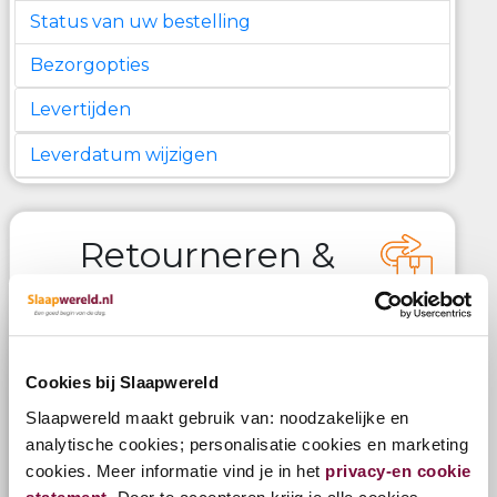
Status van uw bestelling
Bezorgopties
Levertijden
Leverdatum wijzigen
Retourneren &
Klachten
Cookies bij Slaapwereld
Retourneren van uw aankoop
Slaapwereld maakt gebruik van: noodzakelijke en
Ruilen van uw aankoop
analytische cookies; personalisatie cookies en marketing
Omruilgarantie
cookies. Meer informatie vind je in het
privacy-en cookie