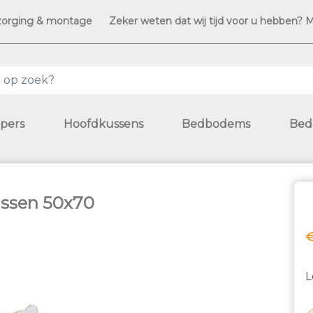
zorging & montage
Zeker weten dat wij tijd voor u hebben? 
pers
Hoofdkussens
Bedbodems
Bed
ussen 50x70
€
L