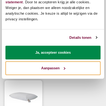
hoofdkussen droog en comfortabel aan.
statement
. Door te accepteren krijg je alle cookies.
Weiger je, dan plaatsen we alleen noodzakelijke en
analytische cookies. Je keuze is altijd te wijzigen via de
De kussen is afritsbaar en wasbaar op 60° C.
privacy instellingen.
Vragen?
Details tonen
Bel ons
E-mail
Ja, accepteer cookies
Aanpassen
Zojuist bekeken