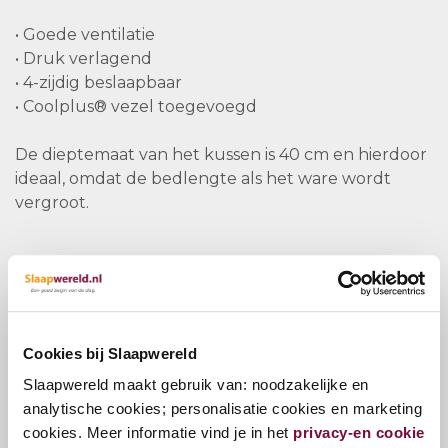
• Goede ventilatie
• Druk verlagend
• 4-zijdig beslaapbaar
• Coolplus® vezel toegevoegd
De dieptemaat van het kussen is 40 cm en hierdoor
ideaal, omdat de bedlengte als het ware wordt
vergroot.
Dit kussen is beschikbaar in 12 cm dikte en 14 cm
dikte.
Cookies bij Slaapwereld
Aan de dubbeldoekstijk is een Coolplus® high-tech
vezel toegevoegd. Deze is speciaal ontwikkeld en
Slaapwereld maakt gebruik van: noodzakelijke en
begeleidt optimaal het lichaamsvocht. Hierdoor is
analytische cookies; personalisatie cookies en marketing
het verdampingsproces zeer hoog en voelt het
cookies. Meer informatie vind je in het
privacy-en cookie