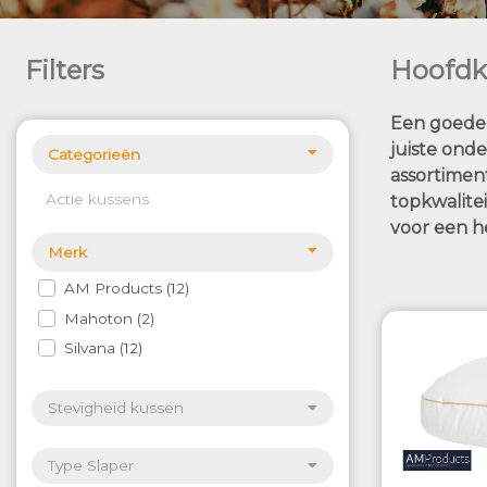
Filters
Hoofdk
Een goede 
juiste ond
Categorieën
assortimen
Actie kussens
topkwalite
voor een he
Merk
AM Products
12
Mahoton
2
Silvana
12
Stevigheid kussen
Type Slaper