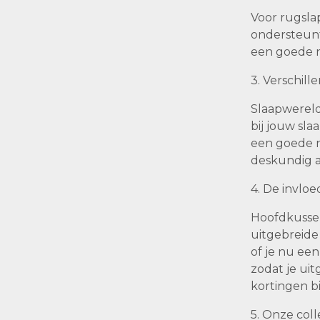
Voor rugsla
ondersteunt.
een goede n
3. Verschil
Slaapwereld 
bij jouw sla
een goede n
deskundig a
4. De invlo
Hoofdkussen
uitgebreide
of je nu een
zodat je ui
kortingen bi
5. Onze col