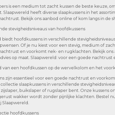
pers is een medium tot zacht kussen de beste keuze, o
 Slaapwereld heeft diverse slaapkussens in het assortim
achtrust. Bekijk ons aanbod online of kom langs in de
lende stevigheidsniveaus van hoofdkussens
biedt hoofdkussens in verschillende stevigheidsniveaus a
apwensen. Of je nu kiest voor een stevig, medium of zach
achtrust en voorkomt nek- en rugklachten. Bekijk ons
dvies op maat. Slaapwereld: voor een goede nachtrust 
ed van een hoofdkussen op de wervelkolom en het voo
s zijn essentieel voor een goede nachtrust en voorkome
 collectie slaapkussens in verschillende stevigheidsnive
 zijslaper, buikslaper of rugslaper bent. Onze kussens 
tgerust wakker wordt zonder pijnlijke klachten. Bestel 
j Slaapwereld.
lectie hoofdkussens