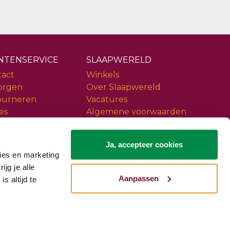
NTENSERVICE
SLAAPWERELD
tact
Winkels
orgen
Over Slaapwereld
ourneren
Vacatures
es
Algemene voorwaarden
ice
Privacy policy
iews
Slaapwereld Woerden
Ja, accepteer cookies
ies en marketing
ijg je alle
Aanpassen
s altijd te