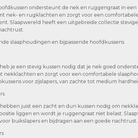
ofdkussen ondersteunt de nek en ruggengraat in een rec
t nek- en rugklachten en zorgt voor een comfortabele sl
ent. Slaapwereld heeft een uitgebreide collectie stevig
achtrust.
lende slaaphoudingen en bijpassende hoofdkussens
er heb je een stevig kussen nodig dat je nek goed onder
t nekklachten en zorgt voor een comfortabele slaapho
pkussens voor zijslapers, van zachte tot medium hardhei
rs
 hebben juist een zacht en dun kussen nodig om nekklach
positie liggen en wordt je ruggengraat niet belast. Slaa
n voor buikslapers en bijdragen aan een goede nachtrust.
rs