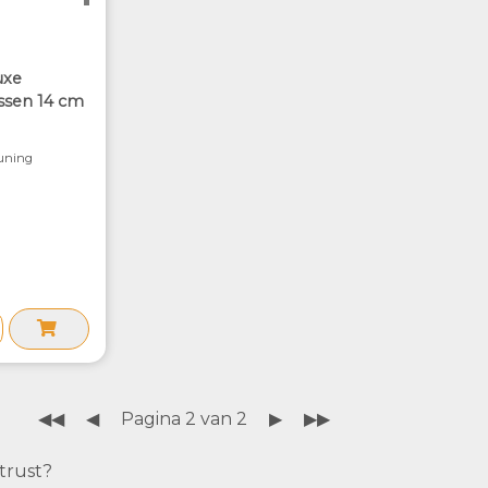
uxe
ssen 14 cm
euning
◀◀
◀
Pagina 2 van 2
▶
▶▶
trust?