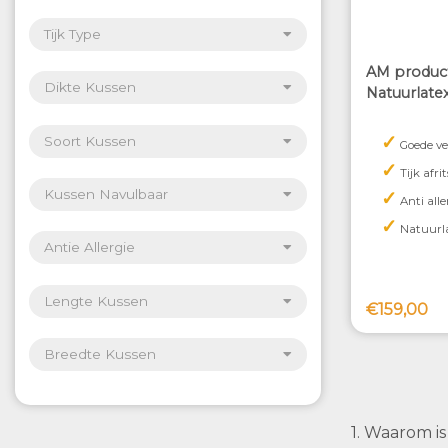
Tijk Type
AM product
Dikte Kussen
Natuurlate
✓
Soort Kussen
Goede ve
✓
Tijk afr
✓
Kussen Navulbaar
Anti alle
✓
Natuurla
Antie Allergie
Lengte Kussen
€159,00
Breedte Kussen
1. Waarom i