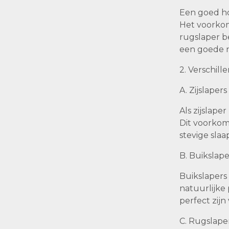
Een goed ho
Het voorkom
rugslaper b
een goede n
2. Verschil
A. Zijslapers
Als zijslap
Dit voorkom
stevige slaa
B. Buikslape
Buikslapers
natuurlijke 
perfect zij
C. Rugslape