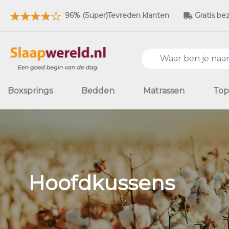
96% (Super)Tevreden klanten
Gratis be
Boxsprings
Bedden
Matrassen
Top
Hoofdkussens