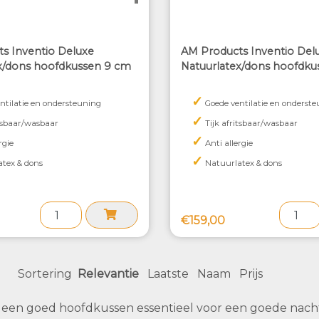
s Inventio Deluxe
AM Products Inventio Del
x/dons hoofdkussen 9 cm
Natuurlatex/dons hoofdku
✓
ntilatie en ondersteuning
Goede ventilatie en onderst
✓
itsbaar/wasbaar
Tijk afritsbaar/wasbaar
✓
rgie
Anti allergie
✓
tex & dons
Natuurlatex & dons
€159,00
Sortering
Relevantie
Laatste
Naam
Prijs
s een goed hoofdkussen essentieel voor een goede nach