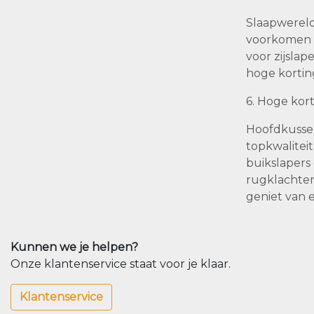
Slaapwereld
voorkomen v
voor zijslap
hoge kortin
6. Hoge kor
Hoofdkussen
topkwaliteit
buikslapers
rugklachten
geniet van 
Kunnen we je helpen?
Onze klantenservice staat voor je klaar.
Klantenservice