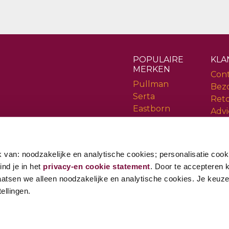
POPULAIRE
KLA
MERKEN
Con
Pullman
Bez
Serta
Ret
Eastborn
Advi
Cinderella
Serv
Rev
 van: noodzakelijke en analytische cookies; personalisatie cook
ind je in het
privacy-en cookie statement
. Door te accepteren kr
aatsen we alleen noodzakelijke en analytische cookies. Je keuze i
ellingen.