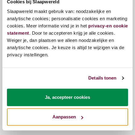
Cookies bij Slaapwereld
Twijfelt u toch over de hoogte? Neem contact op
Slaapwereld maakt gebruik van: noodzakelijke en
met ons voor passend advies of kom het kussen
analytische cookies; personalisatie cookies en marketing
testen in een van onze beddenwinkels!
cookies. Meer informatie vind je in het
privacy-en cookie
Hygiëne
statement
. Door te accepteren krijg je alle cookies.
Weiger je, dan plaatsen we alleen noodzakelijke en
Zweet is de grootste boosdoener. Bescherm
analytische cookies. Je keuze is altijd te wijzigen via de
daarom uw kussens door moltons en kussenslopen,
privacy instellingen.
om zo goed mogelijk dit op te vangen. Daarnaast is
de tijk van dit kussen wasbaar op 40 graden,
waardoor u altijd u kussen schoon en fris kunt
Details tonen
houden.
Ja, accepteer cookies
Vragen?
Aanpassen
Bel ons
E-mail