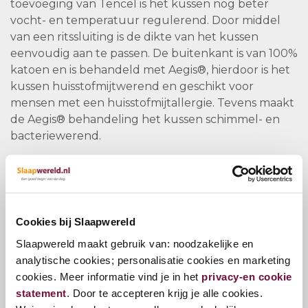
toevoeging van Tencel is het kussen nog beter
vocht- en temperatuur regulerend. Door middel
van een ritssluiting is de dikte van het kussen
eenvoudig aan te passen. De buitenkant is van 100%
katoen en is behandeld met Aegis®, hierdoor is het
kussen huisstofmijtwerend en geschikt voor
mensen met een huisstofmijtallergie. Tevens maakt
de Aegis® behandeling het kussen schimmel- en
bacteriewerend.
De neksteun van dit hoofdkussen is gemaakt van
extra zachte Vita Talalay latex. Deze hoogwaardige
latex is soepeler en beter ventilerend dan gewone
latex. Bovendien draagt de schoudercontour bij aan
Cookies bij Slaapwereld
de optimale aansluiting van de schouders op het
Slaapwereld maakt gebruik van: noodzakelijke en
kussen.
analytische cookies; personalisatie cookies en marketing
cookies. Meer informatie vind je in het
privacy-en cookie
Het Silvana Support Saphir hoofdkussen is wasbaar
statement
. Door te accepteren krijg je alle cookies.
op 60 graden celcius, verwijder wel voor het wassen