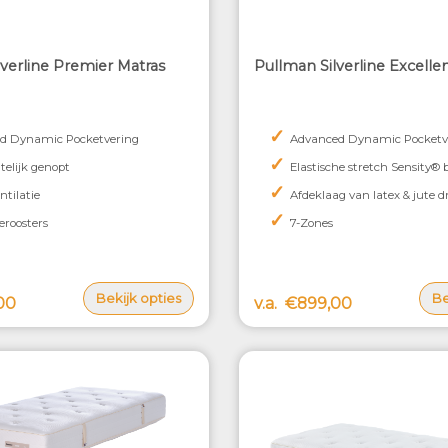
lverline Premier Matras
Pullman Silverline Excelle
✓
d Dynamic Pocketvering
Advanced Dynamic Pocketv
✓
lijk genopt
Elastische stretch Sensity®
✓
ntilatie
Afdeklaag van latex & jute d
✓
eroosters
7-Zones
Bekijk opties
Be
00
v.a.
€899,00