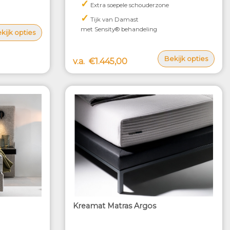
✓
Extra soepele schouderzone
✓
Tijk van Damast
met Sensity® behandeling
kijk opties
Bekijk opties
v.a.
€1.445,00
Kreamat Matras Argos