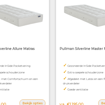
verline Allure Matras
Pullman Silverline Master 
✓
de InSide Pocketvering
Gezoneerde InSide Pocketver
✓
epele schouderzone
Extra soepele schouderzone
✓
t met Comfortschuim en een
Afgedekt met Latex en een fl
ukverdeler
drukverdeler
✓
ntilatie
Goede ventilatie
Bekijk opties
Be
,00
v.a.
€1.195,00