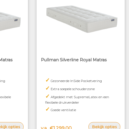
Matras
Pullman Silverline Royal Matras
✓
ing
Gezoneerde InSide Pocketvering
✓
Extra soepele schouderzone
✓
exibele
Afgedekt met SupremeLatex en een
flexibele drukverdeler
✓
Goede ventilatie
kijk opties
Bekijk opties
v.a.
€1.299,00