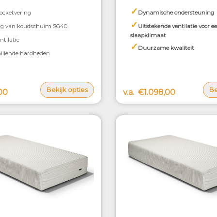
✓
ocketvering
Dynamische ondersteuning
✓
ag van koudschuim SG40
Uitstekende ventilatie voor ee
slaapklimaat
ntilatie
✓
Duurzame kwaliteit
hillende hardheden
Bekijk opties
Be
00
v.a.
€1.098,00