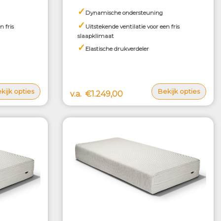
✓
Dynamische ondersteuning
✓
n fris
Uitstekende ventilatie voor een fris
slaapklimaat
✓
Elastische drukverdeler
kijk opties
Bekijk opties
v.a.
€1.249,00