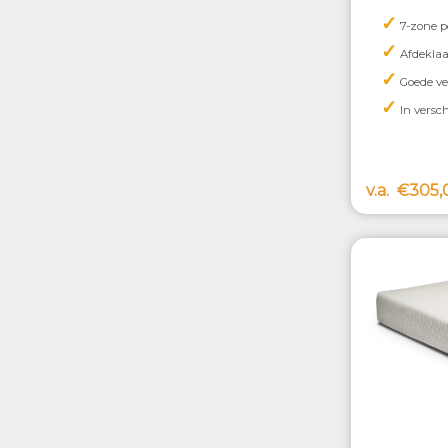
✓
7-zone p
✓
Afdekla
✓
Goede ve
✓
In versc
v.a.
€305,