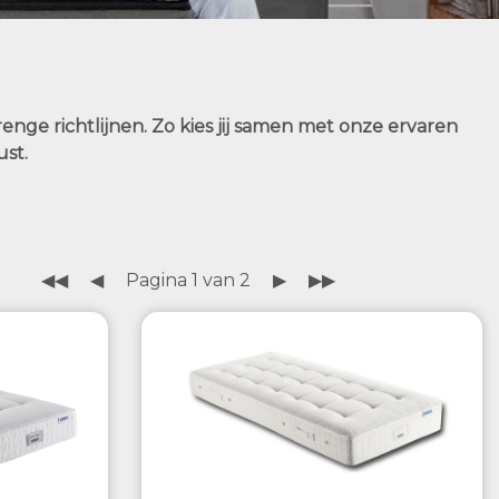
enge richtlijnen. Zo kies jij samen met onze ervaren
ust.
◀◀
◀
Pagina 1 van 2
▶
▶▶