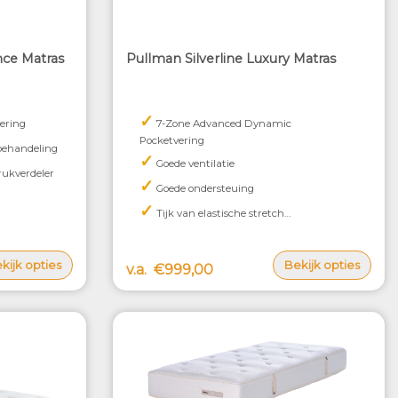
nce Matras
Pullman Silverline Luxury Matras
✓
ering
7-Zone Advanced Dynamic
Pocketvering
 behandeling
✓
Goede ventilatie
rukverdeler
✓
Goede ondersteuing
✓
Tijk van elastische stretch
met Sensity® behandeling
kijk opties
Bekijk opties
v.a.
€999,00