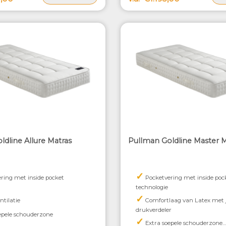
ldline Allure Matras
Pullman Goldline Master M
✓
ring met inside pocket
Pocketvering met inside poc
technologie
✓
ntilatie
Comfortlaag van Latex met 
drukverdeler
epele schouderzone
✓
Extra soepele schouderzone