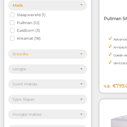
Merk
Slaapwereld
1
Pullman Si
Pullman
12
Eastborn
3
✓
Kreamat
18
Advance
✓
Ambachte
✓
Breedte
Goede ve
✓
Ventilati
Lengte
Soort Matras
v.a.
€799,
Type Slaper
Hoogte matras