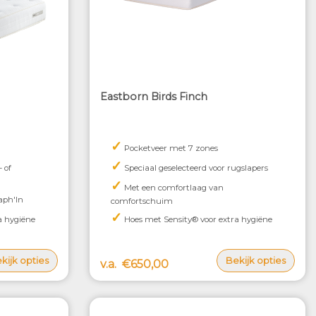
Eastborn Birds Finch
✓
Pocketveer met 7 zones
✓
- of
Speciaal geselecteerd voor rugslapers
✓
Met een comfortlaag van
aph'In
comfortschuim
✓
a hygiëne
Hoes met Sensity® voor extra hygiëne
kijk opties
Bekijk opties
v.a.
€650,00