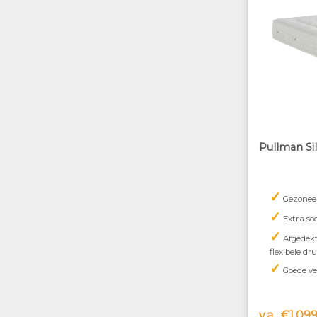
Pullman Sil
✓
Gezoneer
✓
Extra so
✓
Afgedek
flexibele dr
✓
Goede ve
v.a.
€1.099