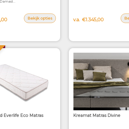
n Damast
✓
Tijk van Damast
y® behandeling
met Sensity® behandeling
Bekijk opties
Be
,00
v.a.
€1.345,00
d Everlife Eco Matras
Kreamat Matras Divine