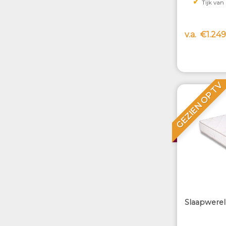
✓
Tijk va
met Sensit
v.a.
€1.249
GEZIEN OP TV
Slaapwerel