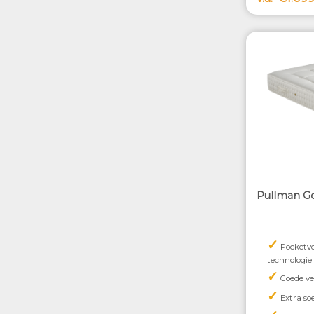
Pullman Go
✓
Pocketve
technologie
✓
Goede ve
✓
Extra so