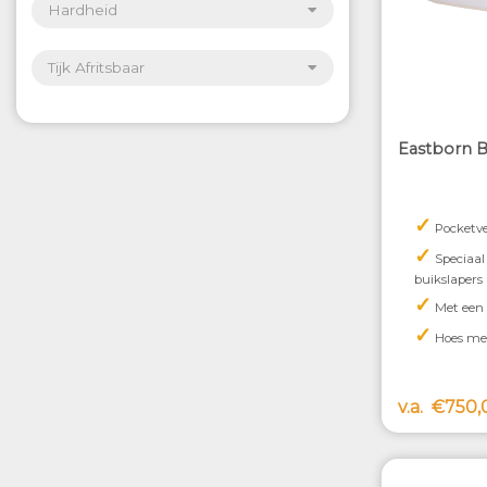
Hardheid
Tijk Afritsbaar
Eastborn B
✓
Pocketve
✓
Speciaal 
buikslapers
✓
Met een 
✓
Hoes met
v.a.
€750,