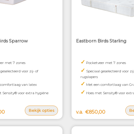
irds Sparrow
Eastborn Birds Starling
✓
er met 7 zones
Pocketveer met 7 zones
✓
geselecteerd voor zij- of
Speciaal geselecteerd voor zij
rugslapers
✓
comfortlaag van latex
Met een comfortlaag van Gr
✓
 Sensity® voor extra hygiëne
Hoes met Sensity® voor extr
Bekijk opties
Be
00
v.a.
€850,00