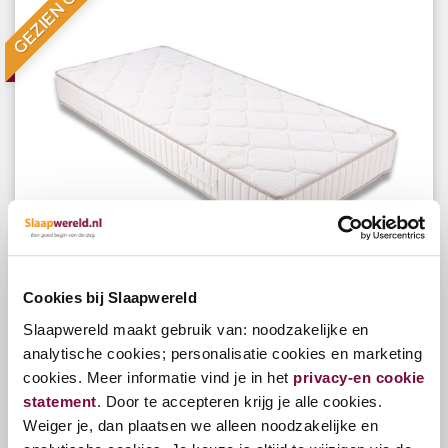
GEZIEN OP TV
Cookies bij Slaapwereld
Slaapwereld Everlife Eco Matras
Slaapwereld maakt gebruik van: noodzakelijke en
analytische cookies; personalisatie cookies en marketing
cookies. Meer informatie vind je in het
privacy-en cookie
Bekijk opties
statement
. Door te accepteren krijg je alle cookies.
v.a.
€305,00
Weiger je, dan plaatsen we alleen noodzakelijke en