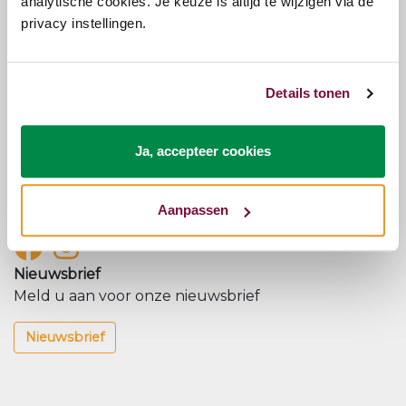
analytische cookies. Je keuze is altijd te wijzigen via de
privacy instellingen.
Sortering
Relevantie
Laatste
Naam
Prijs
Kunnen we je helpen?
Details tonen
Onze klantenservice staat voor je klaar.
Klantenservice
Ja, accepteer cookies
Volg ons op onze social kanalen
Blijf op de hoogte van onze nieuwtjes en acties.
Aanpassen
Nieuwsbrief
Meld u aan voor onze nieuwsbrief
Nieuwsbrief