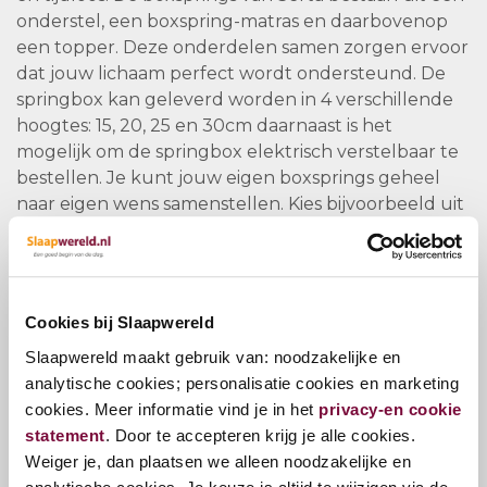
onderstel, een boxspring-matras en daarbovenop
een topper. Deze onderdelen samen zorgen ervoor
dat jouw lichaam perfect wordt ondersteund. De
springbox kan geleverd worden in 4 verschillende
hoogtes: 15, 20, 25 en 30cm daarnaast is het
mogelijk om de springbox elektrisch verstelbaar te
bestellen. Je kunt jouw eigen boxsprings geheel
naar eigen wens samenstellen. Kies bijvoorbeeld uit
meer dan 200 stoffen en 9 soorten poten.
Een goede ondersteuning vermindert of voorkomt
lichamelijke klachten. Naast dat de boxspring van
Serta zeer stijlvol is, geniet je ook van een ultiem
Cookies bij Slaapwereld
slaapcomfort. Daarnaast worden alle boxsprings
Slaapwereld maakt gebruik van: noodzakelijke en
met de hand gemaakt. Ze zijn ontworpen met oog
analytische cookies; personalisatie cookies en marketing
voor detail en worden met passie in elkaar gezet.
cookies. Meer informatie vind je in het
privacy-en cookie
Met een Serta boxspring wordt je lichaam goed
statement
. Door te accepteren krijg je alle cookies.
ondersteund, omdat het gewicht gelijkmatig wordt
Weiger je, dan plaatsen we alleen noodzakelijke en
verdeeld. Een matras van Serta is zo opgebouwd