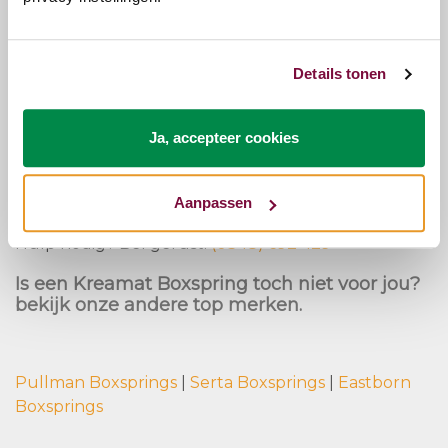
materialen
✔
Ademend en duurzaam
voor een lange
levensduur
Details tonen
✔
Volledig personaliseerbaar
voor een stijlvol
slaapcomfort
Ja, accepteer cookies
Met een
Kreamat boxspring
investeer je in
kwaliteit,
rust en een gezonde nachtrust
. Ontdek zelf het
Aanpassen
verschil en ervaar hoe fijn slapen écht kan zijn!
Hulp nodig? Bel gerust!
(0348) 692 429
Is een Kreamat Boxspring toch niet voor jou?
bekijk onze andere top merken.
Pullman Boxsprings
|
Serta Boxsprings
|
Eastborn
Boxsprings