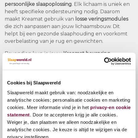
persoonlijke slaapoplossing
. Elk lichaam is uniek en
heeft specifieke ondersteuning nodig. Daarom
maakt Kreamat gebruik van
losse veringsmodules
die zich aanpassen aan jouw lichaamsbouw. Dit
helpt bij een gezonde slaaphouding en voorkomt
overbelasting van je rug en gewrichten.
Bovendien kun je jouw
Kreamat boxspring
helemaal naar wens samenstellen. Kies uit
verschillende materialen, stoffen en afwerkingen
om een bed te creëren dat niet alleen lekker ligt,
Cookies bij Slaapwereld
maar ook perfect past bij jouw interieur.
Slaapwereld maakt gebruik van: noodzakelijke en
De voordelen van een Kreamat boxspring
analytische cookies; personalisatie cookies en marketing
✔
Ergonomisch comfort
door de unieke
cookies. Meer informatie vind je in het
privacy-en cookie
schoudertechniek
statement
. Door te accepteren krijg je alle cookies.
✔
Persoonlijke ondersteuning
met onafhankelijke
Weiger je, dan plaatsen we alleen noodzakelijke en
veringsmodules
analytische cookies. Je keuze is altijd te wijzigen via de
✔
Handgemaakt in België
met hoogwaardige
privacy instellingen.