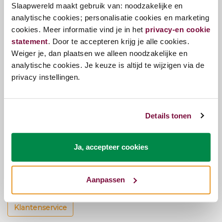
Slaapwereld maakt gebruik van: noodzakelijke en
boxspring. We hebben een zorgvuldig
analytische cookies; personalisatie cookies en marketing
samengestelde selectie van diverse topmerken
cookies. Meer informatie vind je in het
privacy-en cookie
zoals; Pullman, Eastborn en Serta. Hiermee bieden
statement
. Door te accepteren krijg je alle cookies.
wij de beste kwaliteit tegen de scherpste prijs.
Weiger je, dan plaatsen we alleen noodzakelijke en
analytische cookies. Je keuze is altijd te wijzigen via de
Onze slaapexperts staan voor jou klaar. Samen met
privacy instellingen.
jou kijken wij graag naar een goede oplossing voor
het beste slaapcomfort. Je kunt langskomen in 1
van onze beddenwinkels om inspiratie op te doen
en onze boxsprings, bedden en matrassen uit te
Details tonen
proberen. Je vind ons in de regio Utrecht, Randstad
en in de provincies Zuid Holland en Noord Holland.
Ja, accepteer cookies
Kunnen we je helpen?
Aanpassen
Onze klantenservice staat voor je klaar.
Klantenservice