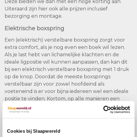
Deze bieden we dan met een hoge korting aan.
Uiteraard zijn hier ook alle prijzen inclusief
bezorging en montage.
Elektrische boxspring
Een (elektrisch) verstelbare boxspring zorgt voor
extra comfort, als je nog even een boek wil lezen.
Als je last hebt van lichamelijke klachten en de
ideale ligpositie wil kunnen aanpassen, dan kan dit
bij een elektrisch verstelbare boxspring met 1 druk
op de knop. Doordat de meeste boxsprings
verstelbaar zijn voor zowel hoofdeind als
voeteneind is er voor bijna iedereen wel een ideale
positie te vinden. Kortom, op alle manieren een
genot om vele uurtjes in bed door te brengen.
Beddenwinkels in Regio Utrecht / het Groene
Hart
Cookies bij Slaapwereld
In onze beddenwinkel Woerden vind je de beste