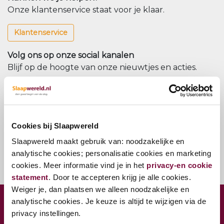
Onze klantenservice staat voor je klaar.
Klantenservice
Volg ons op onze social kanalen
Blijf op de hoogte van onze nieuwtjes en acties.
Nieuwsbrief
Meld u aan voor onze nieuwsbrief
Cookies bij Slaapwereld
Nieuwsbrief
Slaapwereld maakt gebruik van: noodzakelijke en
analytische cookies; personalisatie cookies en marketing
cookies. Meer informatie vind je in het
privacy-en cookie
statement
. Door te accepteren krijg je alle cookies.
Weiger je, dan plaatsen we alleen noodzakelijke en
analytische cookies. Je keuze is altijd te wijzigen via de
CONTACT VESTIGING WOERDEN
privacy instellingen.
Jaap Bijzerweg 27