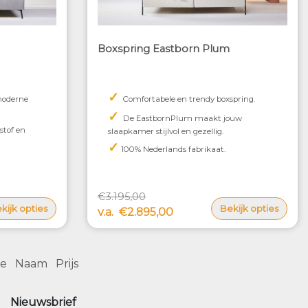
Boxspring Eastborn Plum
✓
 moderne
Comfortabele en trendy boxspring.
✓
De EastbornPlum maakt jouw
stof en
slaapkamer stijlvol en gezellig.
✓
100% Nederlands fabrikaat.
€3.195,00
kijk opties
Bekijk opties
v.a.
€2.895,00
te
Naam
Prijs
Nieuwsbrief