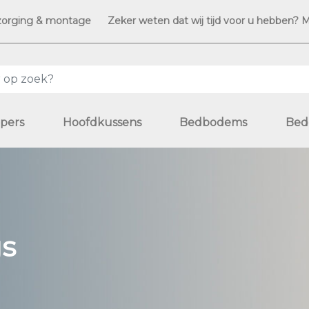
zorging & montage
Zeker weten dat wij tijd voor u hebben? 
pers
Hoofdkussens
Bedbodems
Bed
gs