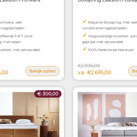
Eastborn Forward
Boxspring Eastborn Obliq
✓
ntwerp, veel
Elegante Boxspring, met vee
mogelijkheden
combinatiemogelijkheden
✓
ffeerde 5 of 7 zone
Hoogwaardige kwaliteit, aant
ng matrassen
geprijsd met setvoordeel
✓
liteit, met setvoordeel
100% Nederlands fabrikaat
k geprijsd
erlands fabrikaat
€2.995,00
Bekijk opties
Be
,00
v.a.
€2.695,00
€-300,00