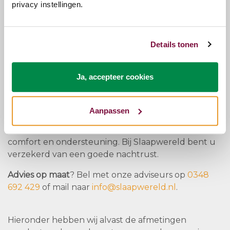
privacy instellingen.
Vergelijk onze producten online en lees de reviews
van de Consumentenbond om de beste keuze te
maken voor uw slaapbehoeften.
Details tonen
Het testen van een matras is essentieel om er zeker
van te zijn dat deze bij uw lichaam en voorkeuren
Ja, accepteer cookies
past. Bij Slaapwereld bieden wij testmogelijkheden
aan in onze showroom, zodat u het matras
uitgebreid kunt uitproberen voordat u tot aankoop
Aanpassen
overgaat. Naast onze diverse matrassen, bieden wij
ook topmatrassen en lattenbodems aan voor extra
comfort en ondersteuning. Bij Slaapwereld bent u
verzekerd van een goede nachtrust.
Advies op maat
? Bel met onze adviseurs op
0348
692 429
of mail naar
info@slaapwereld.nl
.
Hieronder hebben wij alvast de afmetingen