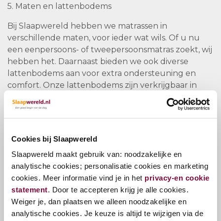
5. Maten en lattenbodems
Bij Slaapwereld hebben we matrassen in
verschillende maten, voor ieder wat wils. Of u nu
een eenpersoons- of tweepersoonsmatras zoekt, wij
hebben het. Daarnaast bieden we ook diverse
lattenbodems aan voor extra ondersteuning en
comfort. Onze lattenbodems zijn verkrijgbaar in
verschillende soorten en maten, zodat u altijd de
juiste combinatie kunt vinden voor uw
slaapbehoeften.
Cookies bij Slaapwereld
6. Het belang van het testen van een matras
Slaapwereld maakt gebruik van: noodzakelijke en
Het vinden van een matras die bij uw lichaam en
analytische cookies; personalisatie cookies en marketing
slaapvoorkeuren past, kan een uitdaging zijn. Bij
cookies. Meer informatie vind je in het
privacy-en cookie
Slaapwereld begrijpen we dat en daarom bieden
statement
. Door te accepteren krijg je alle cookies.
we advies op maat en testmogelijkheden aan. Onze
Weiger je, dan plaatsen we alleen noodzakelijke en
diverse collectie van matrassen, waaronder merken
analytische cookies. Je keuze is altijd te wijzigen via de
zoals Pullman en Serta, biedt voor ieder wat wils.