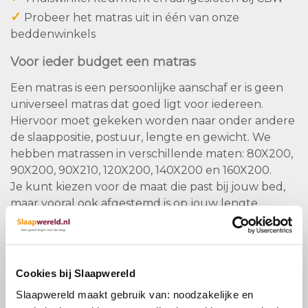
✓
Probeer het matras uit in één van onze
beddenwinkels
Voor ieder budget een matras
Een matras is een persoonlijke aanschaf er is geen
universeel matras dat goed ligt voor iedereen.
Hiervoor moet gekeken worden naar onder andere
de slaappositie, postuur, lengte en gewicht. We
hebben matrassen in verschillende maten: 80X200,
90X200, 90X210, 120X200, 140X200 en 160X200.
Je kunt kiezen voor de maat die past bij jouw bed,
maar vooral ook afgestemd is op jouw lengte.
Daarom zijn er ook veel matrassen verkrijgbaar in de
lengte 210 of 220 cm.
Een van de belangrijkste dingen voor een goede
Cookies bij Slaapwereld
nachtrust is een goede basis, deze begint bij het
Slaapwereld maakt gebruik van: noodzakelijke en
matras. Er zijn veel keuzemogelijkheden voor