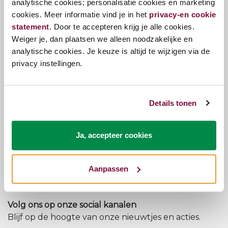
analytische cookies; personalisatie cookies en marketing
matrassen: zo heb je keuze uit de volgende
cookies. Meer informatie vind je in het
privacy-en cookie
matrassen:
statement
. Door te accepteren krijg je alle cookies.
Koudschuim matras
Weiger je, dan plaatsen we alleen noodzakelijke en
Pocketveer matras
analytische cookies. Je keuze is altijd te wijzigen via de
Traagschuim matras
privacy instellingen.
Voor een pocketveer matras kun je vervolgens
weer rekening houden met het aantal zone's die
het matras heeft. Zo heb je 5-zone pocketveer
Details tonen
matras en 7- zone pocketveer matrassen.
Ja, accepteer cookies
Kunnen we je helpen?
Onze klantenservice staat voor je klaar.
Aanpassen
Klantenservice
Volg ons op onze social kanalen
Blijf op de hoogte van onze nieuwtjes en acties.