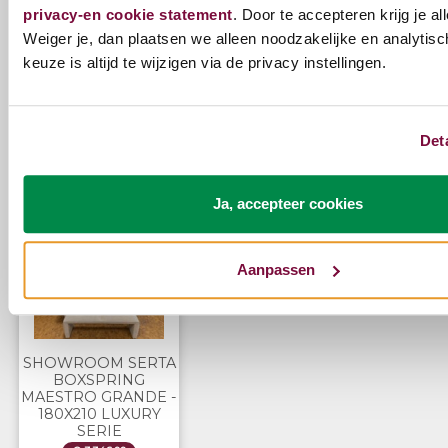
Vragen?
privacy-en cookie statement
. Door te accepteren krijg je al
Weiger je, dan plaatsen we alleen noodzakelijke en analytisc
keuze is altijd te wijzigen via de privacy instellingen.
Bel ons
E-mail
Det
Zojuist bekeken
Ja, accepteer cookies
Aanpassen
SHOWROOM SERTA
BOXSPRING
MAESTRO GRANDE -
180X210 LUXURY
SERIE