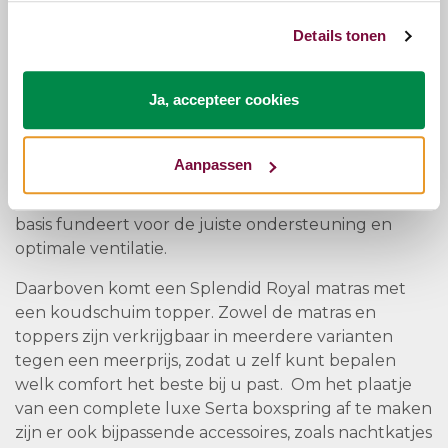
De spingbox
Details tonen
De Serta boxspring is standaard uitgevoerd met als
basis een boxspring van 20 cm. Wanneer je liever
Ja, accepteer cookies
wat lager ligt dan kun je ook kiezen voor een 15cm
boxspring, het is ook mogelijk om tegen een
meerprijs wat hoger te liggen boxspring 25cm of
Aanpassen
30cm.
In de boxspring zit een “multi-veer” systeem wat als
basis fundeert voor de juiste ondersteuning en
optimale ventilatie.
Daarboven komt een Splendid Royal matras met
een koudschuim topper. Zowel de matras en
toppers zijn verkrijgbaar in meerdere varianten
tegen een meerprijs, zodat u zelf kunt bepalen
welk comfort het beste bij u past. Om het plaatje
van een complete luxe Serta boxspring af te maken
zijn er ook bijpassende accessoires, zoals nachtkatjes