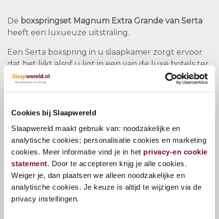
De
boxspringset Magnum Extra Grande van Serta
heeft een luxueuze uitstraling.
Een Serta boxspring in u slaapkamer zorgt ervoor
dat het lijkt alsof u ligt in een van de luxe hotels ter
wereld, zoals de Ritz of het Hilton hotel. De Serta
Magnum Extra Grande is een boxspring uit de Serta
Luxury collectie dat bestaat uit verschillende
handgemaakte luxe boxsprings.
Cookies bij Slaapwereld
Slaapwereld maakt gebruik van: noodzakelijke en
Serta Hoofdbord
analytische cookies; personalisatie cookies en marketing
Het hoofdbord van de Serta Magnum is modern en
cookies. Meer informatie vind je in het
privacy-en cookie
klassiek tegelijk door het patroon wat erin is
statement
. Door te accepteren krijg je alle cookies.
verwerkt. Dit hoofdbord is ook verkrijgbaar in de
Weiger je, dan plaatsen we alleen noodzakelijke en
“Magnum” en de “Magnum grande” variant.
analytische cookies. Je keuze is altijd te wijzigen via de
Bij dit hoofdbord is de breedte 110cm breder dan de
privacy instellingen.
breedte van de springboxen. De hoogte van het
hoofdbord is 185cm