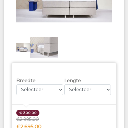
Breedte
Lengte
€-300,00
€2.995,00
€2.695,00