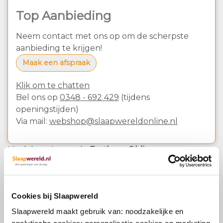
Top Aanbieding
Neem contact met ons op om de scherpste
aanbieding te krijgen!
Maak een afspraak
Klik om te chatten
Bel ons op
0348 - 692 429
(tijdens
openingstijden)
Via mail:
webshop@slaapwereldonline.nl
Maak kennis met de
Eastborn Oblique
: een
eigentijdse boxspring die perfect past in elke
slaapkamer. De Oblique kenmerkt zich door een
kalmerend ontwerp. Wil je andere poten of een
Cookies bij Slaapwereld
andere stof? Of ben je op zoek naar een ander
hoofdbord? Geen enkel probleem. Deze boxspring
Slaapwereld maakt gebruik van: noodzakelijke en
kan volledig naar eigen wens worden