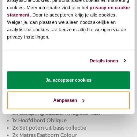
analytische cookies; personalisatie cookies en marketing
samengesteld. Daarnaast staat hij garant voor
cookies. Meer informatie vind je in het
privacy-en cookie
ongeëvenaard comfort. De Eastborn Oblique is een
statement
. Door te accepteren krijg je alle cookies.
eigentijdse en stijlvolle boxspring. Het design straalt
Weiger je, dan plaatsen we alleen noodzakelijke en
eenvoud en comfort uit, wat een rustgevende sfeer
analytische cookies. Je keuze is altijd te wijzigen via de
toevoegt aan elke slaapkamer. Dit wordt mede
privacy instellingen.
bereikt door de strakke vormen en het vierkante
hoofdbord. De Oblique voegt met zijn charme een
vleugje moderne stijl toe aan jouw slaapkamer.
Details tonen
De Oblique voegt met zijn strakke vormen en
vierkante hoofdbord een vleugje moderne stijl en
Ja, accepteer cookies
rust toe aan jouw slaapkamer.
Vaste boxspringset Oblique: Bestaande uit:
Aanpassen
2x Boxspring Eastborn Regular Vast
1x Hoofdbord Oblique
2x Set poten uit basis collectie
2x Matras Eastborn Colour