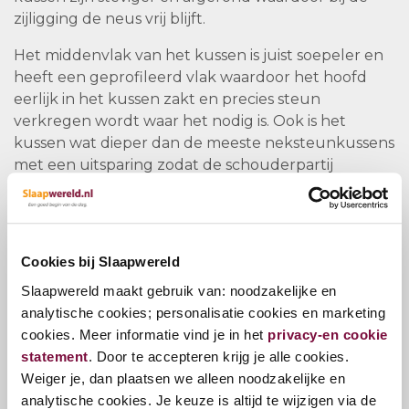
zijligging de neus vrij blijft.
Het middenvlak van het kussen is juist soepeler en
heeft een geprofileerd vlak waardoor het hoofd
eerlijk in het kussen zakt en precies steun
verkregen wordt waar het nodig is. Ook is het
kussen wat dieper dan de meeste neksteunkussens
met een uitsparing zodat de schouderpartij
uitstekend in de schoudercomfortzone valt van
ieder slaapsysteem.
Aan de tijk is een Coolplus® high-tech vezel
Cookies bij Slaapwereld
toegevoegd. Deze is speciaal ontwikkeld en
begeleidt optimaal het lichaamsvocht. Hierdoor is
Slaapwereld maakt gebruik van: noodzakelijke en
het verdampingsproces zeer hoog en voelt het
analytische cookies; personalisatie cookies en marketing
hoofdkussen zeer droog en comfortabel aan.
cookies. Meer informatie vind je in het
privacy-en cookie
statement
. Door te accepteren krijg je alle cookies.
Weiger je, dan plaatsen we alleen noodzakelijke en
Vragen?
analytische cookies. Je keuze is altijd te wijzigen via de