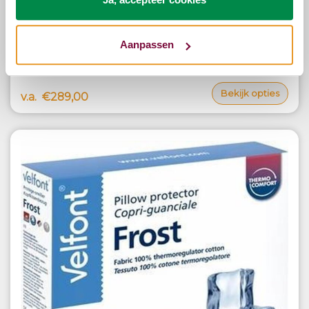
Texeler Dekbed Slaapzacht Satijn
Aanpassen
Bekijk opties
v.a.
€289,00