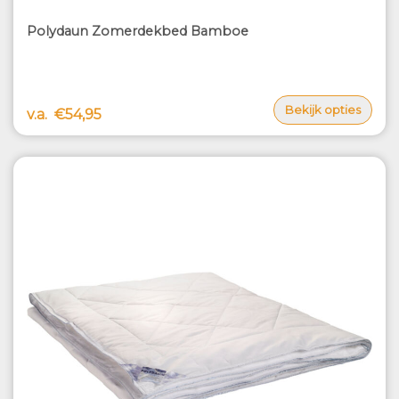
Polydaun Zomerdekbed Bamboe
Bekijk opties
v.a.
€54,95