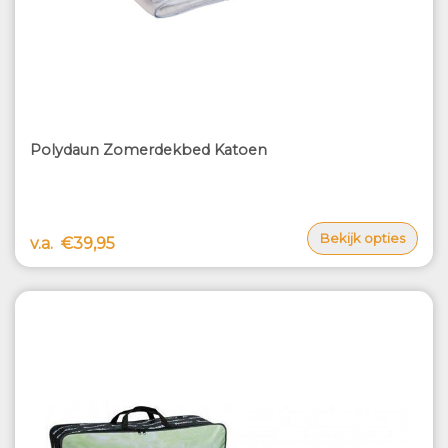
Polydaun Zomerdekbed Katoen
Bekijk opties
v.a.
€39,95