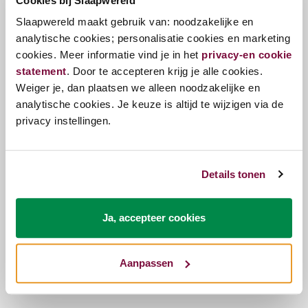
Cookies bij Slaapwereld
een stabiele nachtrust.
Slaapwereld maakt gebruik van: noodzakelijke en
analytische cookies; personalisatie cookies en marketing
Specificaties
cookies. Meer informatie vind je in het
privacy-en cookie
statement
. Door te accepteren krijg je alle cookies.
Merk:
Velfont
Weiger je, dan plaatsen we alleen noodzakelijke en
analytische cookies. Je keuze is altijd te wijzigen via de
Materiaal:
100% katoen met Outlast®-
privacy instellingen.
technologie
Geschikt voor matrassen tot:
35 cm hoog
Details tonen
Wasvoorschrift:
Machinewasbaar op 40°C
Ja, accepteer cookies
Vragen?
Bel ons
E-mail
Aanpassen