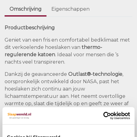
Omschrijving
Eigenschappen
Productbeschrijving
Geniet van een fris en comfortabel bedklimaat met
dit verkoelende hoeslaken van
thermo-
regulerende katoen
. Ideaal voor mensen die ’s
nachts veel transpireren.
Dankzij de geavanceerde
Outlast®-technologie
,
oorspronkelijk ontwikkeld door NASA, past het
hoeslaken zich continu aan jouw
lichaamstemperatuur aan. Het neemt overtollige
warmte op, slaat die tijdelijk op en geeft ze weer af
wanneer dat nodig is. Zo blijft jouw slaapomgeving
altijd aangenaam — niet te warm, niet te koud.
Perfect voor elke type slaper die waarde hecht aan