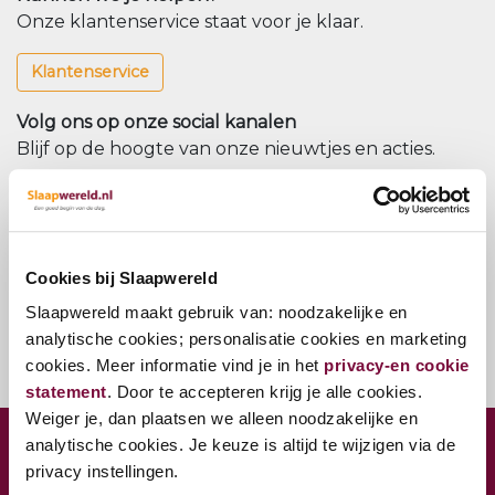
Onze klantenservice staat voor je klaar.
Klantenservice
Volg ons op onze social kanalen
Blijf op de hoogte van onze nieuwtjes en acties.
Nieuwsbrief
Meld u aan voor onze nieuwsbrief
Cookies bij Slaapwereld
Nieuwsbrief
Slaapwereld maakt gebruik van: noodzakelijke en
analytische cookies; personalisatie cookies en marketing
cookies. Meer informatie vind je in het
privacy-en cookie
statement
. Door te accepteren krijg je alle cookies.
Weiger je, dan plaatsen we alleen noodzakelijke en
analytische cookies. Je keuze is altijd te wijzigen via de
CONTACT VESTIGING WOERDEN
privacy instellingen.
Jaap Bijzerweg 27