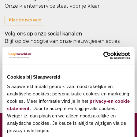
Onze klantenservice staat voor je klaar.
Klantenservice
Volg ons op onze social kanalen
Blijf op de hoogte van onze nieuwtjes en acties.
Nieuwsbrief
Meld u aan voor onze nieuwsbrief
Cookies bij Slaapwereld
Nieuwsbrief
Slaapwereld maakt gebruik van: noodzakelijke en
analytische cookies; personalisatie cookies en marketing
cookies. Meer informatie vind je in het
privacy-en cookie
statement
. Door te accepteren krijg je alle cookies.
Weiger je, dan plaatsen we alleen noodzakelijke en
analytische cookies. Je keuze is altijd te wijzigen via de
CONTACT VESTIGING WOERDEN
privacy instellingen.
Jaap Bijzerweg 27