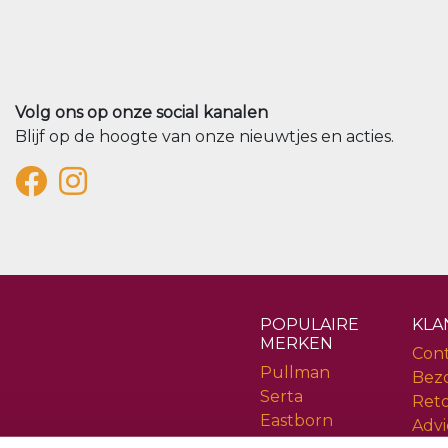
Volg ons op onze social kanalen
Blijf op de hoogte van onze nieuwtjes en acties.
POPULAIRE
KLA
MERKEN
Con
Pullman
Bez
Serta
Ret
Eastborn
Advi
Cinderella