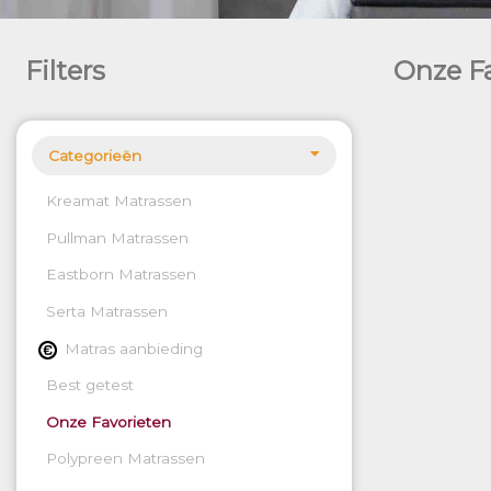
Filters
Onze F
Categorieën
Kreamat Matrassen
Pullman Matrassen
Eastborn Matrassen
Serta Matrassen
Matras aanbieding
Best getest
Onze Favorieten
Polypreen Matrassen