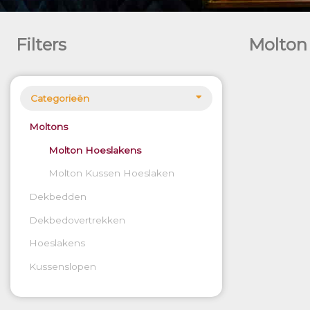
Filters
Molton
Categorieën
Moltons
Molton Hoeslakens
Molton Kussen Hoeslaken
Dekbedden
Dekbedovertrekken
Hoeslakens
Kussenslopen