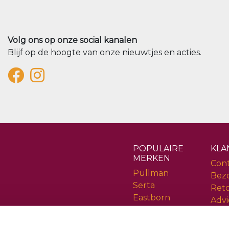
Volg ons op onze social kanalen
Blijf op de hoogte van onze nieuwtjes en acties.
POPULAIRE
KLA
MERKEN
Con
Pullman
Bez
Serta
Ret
Eastborn
Advi
Cinderella
Serv
Rev