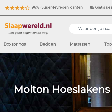
96% (Super)Tevreden klanten
Gratis be
Boxsprings
Bedden
Matrassen
Top
Molton Hoeslakens