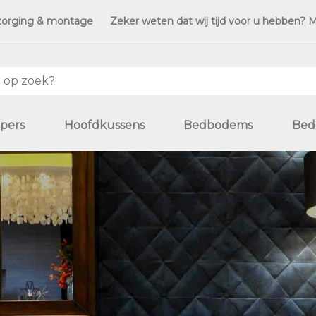
zorging & montage
Zeker weten dat wij tijd voor u hebben? 
pers
Hoofdkussens
Bedbodems
Bed