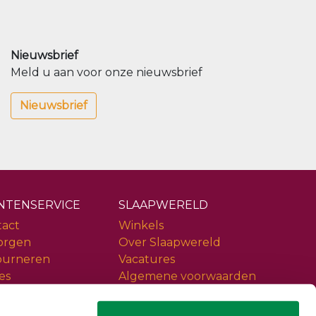
Nieuwsbrief
Meld u aan voor onze nieuwsbrief
Nieuwsbrief
NTENSERVICE
SLAAPWERELD
tact
Winkels
orgen
Over Slaapwereld
ourneren
Vacatures
es
Algemene voorwaarden
ice
Privacy policy
iews
Slaapwereld Woerden