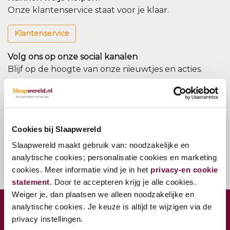
Onze klantenservice staat voor je klaar.
Klantenservice
Volg ons op onze social kanalen
Blijf op de hoogte van onze nieuwtjes en acties.
Nieuwsbrief
Meld u aan voor onze nieuwsbrief
Cookies bij Slaapwereld
Nieuwsbrief
Slaapwereld maakt gebruik van: noodzakelijke en
analytische cookies; personalisatie cookies en marketing
cookies. Meer informatie vind je in het
privacy-en cookie
statement
. Door te accepteren krijg je alle cookies.
Weiger je, dan plaatsen we alleen noodzakelijke en
analytische cookies. Je keuze is altijd te wijzigen via de
CONTACT VESTIGING WOERDEN
privacy instellingen.
Jaap Bijzerweg 27