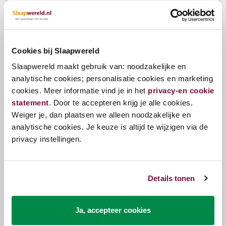
€299,00
€200,00
Cookies bij Slaapwereld
Slaapwereld maakt gebruik van: noodzakelijke en
Kunnen we je helpen?
analytische cookies; personalisatie cookies en marketing
Onze klantenservice staat voor je klaar.
cookies. Meer informatie vind je in het
privacy-en cookie
statement
. Door te accepteren krijg je alle cookies.
Klantenservice
Weiger je, dan plaatsen we alleen noodzakelijke en
analytische cookies. Je keuze is altijd te wijzigen via de
Volg ons op onze social kanalen
privacy instellingen.
Blijf op de hoogte van onze nieuwtjes en acties.
Details tonen
Nieuwsbrief
Meld u aan voor onze nieuwsbrief
Ja, accepteer cookies
Nieuwsbrief