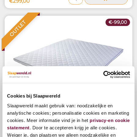
€299,00
OUTLET
€-99,00
Cookies bij Slaapwereld
Showroommodel Topmatras Matador Split
Slaapwereld maakt gebruik van: noodzakelijke en
Koudschuim 180x200
analytische cookies; personalisatie cookies en marketing
cookies. Meer informatie vind je in het
privacy-en cookie
€299,00
statement
. Door te accepteren krijg je alle cookies.
€200,00
Weiger je, dan plaatsen we alleen noodzakelijke en