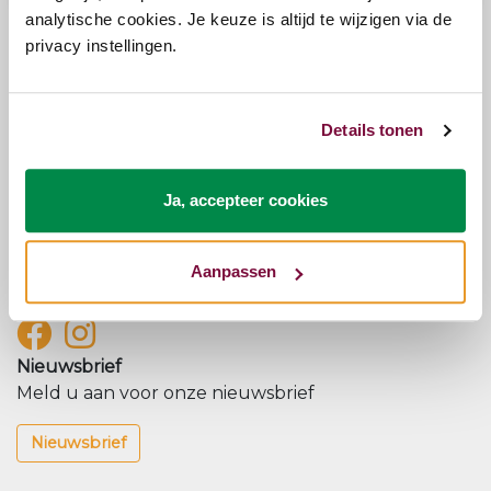
analytische cookies. Je keuze is altijd te wijzigen via de
privacy instellingen.
Sortering
Relevantie
Laatste
Naam
Prijs
Details tonen
Kunnen we je helpen?
Onze klantenservice staat voor je klaar.
Ja, accepteer cookies
Klantenservice
Volg ons op onze social kanalen
Aanpassen
Blijf op de hoogte van onze nieuwtjes en acties.
Nieuwsbrief
Meld u aan voor onze nieuwsbrief
Nieuwsbrief