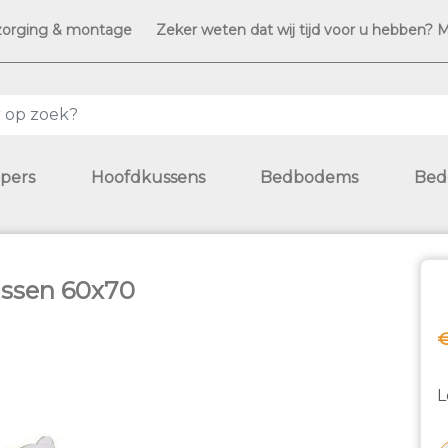
zorging & montage
Zeker weten dat wij tijd voor u hebben? 
pers
Hoofdkussens
Bedbodems
Bed
ussen 60x70
€
L