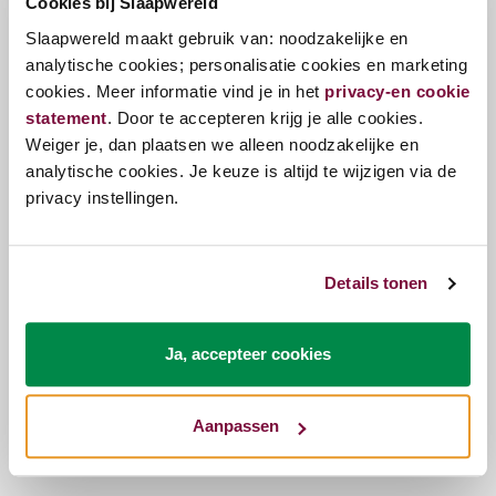
Cookies bij Slaapwereld
Talalay latex. Deze hoogwaardige latex is soepeler
Slaapwereld maakt gebruik van: noodzakelijke en
en beter ventilerend dan gewone latex. Bovendien
analytische cookies; personalisatie cookies en marketing
draagt de schoudercontour bij aan de optimale
cookies. Meer informatie vind je in het
privacy-en cookie
aansluiting van de schouders op het kussen.
statement
. Door te accepteren krijg je alle cookies.
Verkrijgbaar in de volgene maten
Weiger je, dan plaatsen we alleen noodzakelijke en
50x70cm
analytische cookies. Je keuze is altijd te wijzigen via de
60x70cm
privacy instellingen.
Het Silvana Support Grenat hoofdkussen is wasbaar
op 60 graden celcius, verwijder wel voor het wassen
Details tonen
eerst de neksteun.
Ja, accepteer cookies
Vragen?
Bel ons
E-mail
Aanpassen