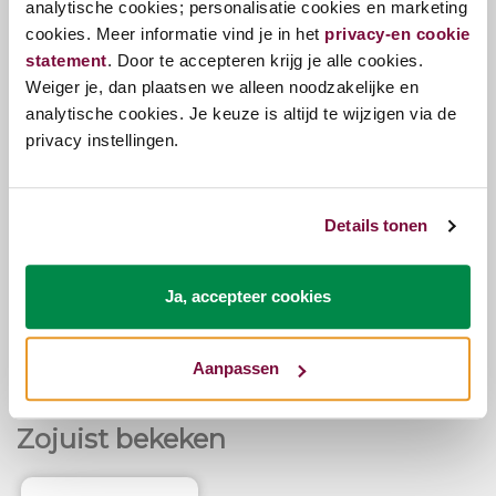
analytische cookies; personalisatie cookies en marketing
ventilerend dan gewone latex. De nekinkeping
cookies. Meer informatie vind je in het
privacy-en cookie
volgt het hoofd en de nek soepel waardoor de
statement
. Door te accepteren krijg je alle cookies.
nekwervels altijd ontspannen liggen.
Weiger je, dan plaatsen we alleen noodzakelijke en
analytische cookies. Je keuze is altijd te wijzigen via de
De Silvana Support Fluorine is wasbaar op 60
privacy instellingen.
graden celcius, verwijder wel voor het wassen eerst
de neksteun.
Details tonen
Vragen?
Ja, accepteer cookies
Bel ons
E-mail
Aanpassen
Zojuist bekeken