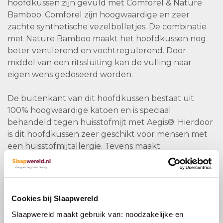
hoofdkussen zijn gevuld met Comforel & Nature
Bamboo. Comforel zijn hoogwaardige en zeer
zachte synthetische vezelbolletjes. De combinatie
met Nature Bamboo maakt het hoofdkussen nog
beter ventilerend en vochtregulerend. Door
middel van een ritssluiting kan de vulling naar
eigen wens gedoseerd worden.
De buitenkant van dit hoofdkussen bestaat uit
100% hoogwaardige katoen en is speciaal
behandeld tegen huisstofmijt met Aegis®. Hierdoor
is dit hoofdkussen zeer geschikt voor mensen met
een huisstofmijtallergie. Tevens maakt
de Aegis® behandeling het kussen schimmel- en
bacteriewerend.
De neksteun van de Silvana Support Fluorine
Cookies bij Slaapwereld
hoofdkussen is gemaakt van Vita Talalay latex. Deze
Slaapwereld maakt gebruik van: noodzakelijke en
hoogwaardige latex is soepeler en beter