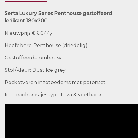
Serta Luxury Series Penthouse gestoffeerd
ledikant 180x200
Nieuwprijs € 6.044,-
Hoofdbord Penthouse (driedelig)
Gestoffeerde ombouw
Stof/Kleur: Dust Ice grey
Pocketveren inzetbodems met potenset
Incl. nachtkastjes type Ibiza & voetbank