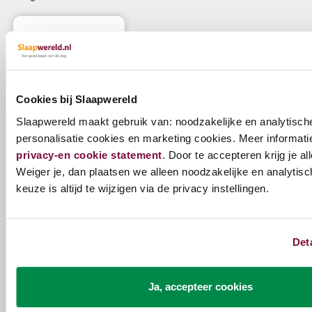
Cookies bij Slaapwereld
SHOWROOM
Slaapwereld maakt gebruik van: noodzakelijke en analytisch
MODEL SERTA
personalisatie cookies en marketing cookies. Meer informatie 
LUXURY SERIES
PENTHOUSE
privacy-en cookie statement
. Door te accepteren krijg je al
GESTOFFEERD
Weiger je, dan plaatsen we alleen noodzakelijke en analytisc
LEDIKANT - 180X200
keuze is altijd te wijzigen via de privacy instellingen.
-35% Korting
€6.044,00
€3.928,60
Det
Kunnen we je helpen?
Ja, accepteer cookies
Onze klantenservice staat voor je klaar.