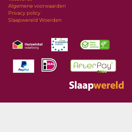
Algemene voorwaarden
Privacy policy
Slaapwereld Woerden