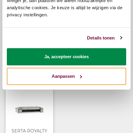
Weiger je, dan plaatsen we alleen noodzakelijke en
elk trapgat heen wil.
analytische cookies. Je keuze is altijd te wijzigen via de
privacy instellingen.
Vragen?
Details tonen
Bel ons
E-mail
Ja, accepteer cookies
Zojuist bekeken
Aanpassen
SERTA ROYALTY