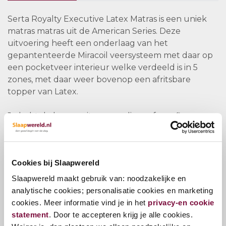
Serta Royalty Executive Latex Matras is een uniek
matras matras uit de American Series. Deze
uitvoering heeft een onderlaag van het
gepantenteerde Miracoil veersysteem met daar op
een pocketveer interieur welke verdeeld is in 5
zones, met daar weer bovenop een afritsbare
topper van Latex.
Je hebt de keuze uit een medium of een firm
ligcomfort welke je op 2 manieren kan realiseren,
een medium of firm-kern uit 1 stuk of een duo core
uitvoering waarbij je in 1 groot matras 2 losse kernen
Cookies bij Slaapwereld
stopt, zodat deze individueel invulbaar zijn qua
hardheid, maar ook het transport naar plek van
Slaapwereld maakt gebruik van: noodzakelijke en
bestemming vergemakkelijken.
analytische cookies; personalisatie cookies en marketing
cookies. Meer informatie vind je in het
privacy-en cookie
Dit is echt aan te raden omdat een matras uit 1 stuk
statement
. Door te accepteren krijg je alle cookies.
van bijvoorbeeld 180x210 cm en 38 cm dik niet door