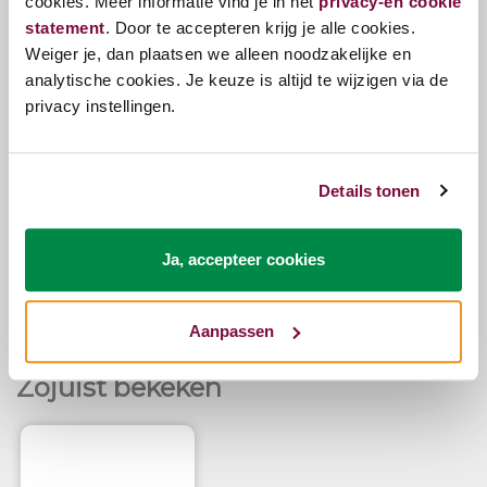
cookies. Meer informatie vind je in het
privacy-en cookie
hardheid, maar ook het transport naar plek van
statement
. Door te accepteren krijg je alle cookies.
bestemming vergemakkelijken.
Weiger je, dan plaatsen we alleen noodzakelijke en
Dit is echt aan te raden omdat een matras uit 1 stuk
analytische cookies. Je keuze is altijd te wijzigen via de
van bijvoorbeeld 180x210 cm en 38 cm dik niet door
privacy instellingen.
elk trapgat heen wil.
Details tonen
Vragen?
Ja, accepteer cookies
Bel ons
E-mail
Aanpassen
Zojuist bekeken