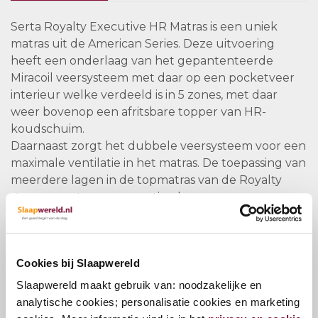
Serta Royalty Executive HR Matras is een uniek
matras uit de American Series. Deze uitvoering
heeft een onderlaag van het gepantenteerde
Miracoil veersysteem met daar op een pocketveer
interieur welke verdeeld is in 5 zones, met daar
weer bovenop een afritsbare topper van HR-
koudschuim.
Daarnaast zorgt het dubbele veersysteem voor een
maximale ventilatie in het matras. De toepassing van
meerdere lagen in de topmatras van de Royalty
staan garant voor een optimale
temperatuurregulatie in het matras.
Je hebt de keuze uit een medium of een firm
Cookies bij Slaapwereld
ligcomfort welke je op 2 manieren kan realiseren,
een medium of firm-kern uit 1 stuk of een duo core
Slaapwereld maakt gebruik van: noodzakelijke en
uitvoering waarbij je in 1 groot matras 2 losse kernen
analytische cookies; personalisatie cookies en marketing
stopt, zodat deze individueel invulbaar zijn qua