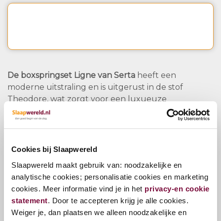
De boxspringset Ligne van Serta
heeft een
moderne uitstraling en is uitgerust in de stof
Theodore, wat zorgt voor een luxueuze
uitstraling. De Ligne is leverbaar in de drie
verschillende kleuren antraciet, groen en blauw.
De boxspringset bestaat uit een 20cm springbox
Cookies bij Slaapwereld
met pocketvering, een Splendid Superior matras
Slaapwereld maakt gebruik van: noodzakelijke en
met HR koudschuim topper en een potenset. De
analytische cookies; personalisatie cookies en marketing
matrassen worden geleverd in een Dual-Core
cookies. Meer informatie vind je in het
privacy-en cookie
uitvoering, oftewel 2 losse kernen in 1 matras
statement
. Door te accepteren krijg je alle cookies.
waarbij er de keuze is uit Medium en Firm.
Weiger je, dan plaatsen we alleen noodzakelijke en