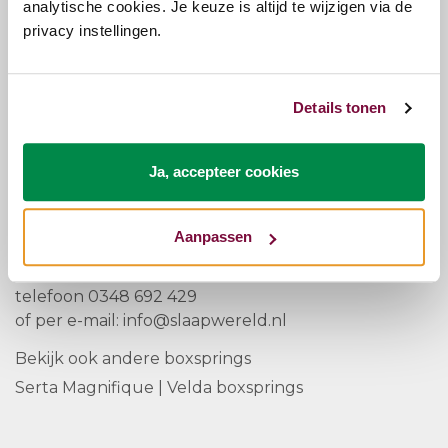
Exclusief getoonde nachtkastjes, deze zijn los bij te
analytische cookies. Je keuze is altijd te wijzigen via de
bestellen. Bel voor meer informatie naar de winkel!
privacy instellingen.
Levering en montage
Details tonen
Binnen Nederland is levering en montage gratis.
Woon je op de waddeneilanden of in het
buitenland? Neem contact op met onze
Ja, accepteer cookies
klantenservice en vraag naar de mogelijkheden.
Heb je nog vragen?
Aanpassen
Neem contact op met onze klantenservice. We zijn
bereikbaar van maandag tot en met zaterdag via
telefoon
0348 692 429
of per e-mail:
info@slaapwereld.nl
Bekijk ook andere boxsprings
Serta Magnifique
|
Velda boxsprings