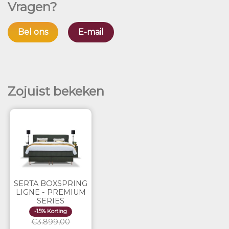
Vragen?
Bel ons
E-mail
Zojuist bekeken
SERTA BOXSPRING
LIGNE - PREMIUM
SERIES
-15% Korting
€3.899,00