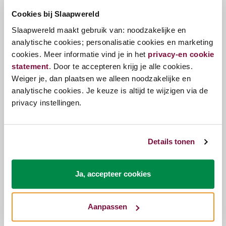
• Advanced Dynamic Pocketvering
Cookies bij Slaapwereld
• Afdeklaag van comfortschuim met een flexibele
Slaapwereld maakt gebruik van: noodzakelijke en
drukverdeler
analytische cookies; personalisatie cookies en marketing
• Tijk van elastische stretch met Sensity®
cookies. Meer informatie vind je in het
privacy-en cookie
behandeling
statement
. Door te accepteren krijg je alle cookies.
• 7-zone pocketveer
Weiger je, dan plaatsen we alleen noodzakelijke en
De hoogwaardige, elastische stretch bekledingstof
analytische cookies. Je keuze is altijd te wijzigen via de
is volgens de Sensity® technologie behandeld met
privacy instellingen.
probiotica, die op natuurlijke wijze ervoor zorgen
dat de slaapomgeving hygienisch en fris blijft. De
binnenkleding waarmee de stretchstof is
Details tonen
doorgestikt bestaat uit wol, zijde en katoen. De
toevoeging van Comfortfill vulling geeft deze
combinatie vochtregulerende eigenschappen en
Ja, accepteer cookies
draagt bij aan een goede warmtehuishouding.
Pullman Matras Hardheden
Aanpassen
Hoe de verschillende hardheden ervaren worden