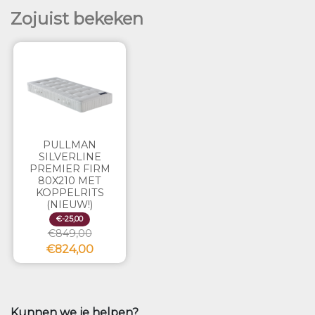
Zojuist bekeken
PULLMAN
SILVERLINE
PREMIER FIRM
80X210 MET
KOPPELRITS
(NIEUW!)
€-25,00
€849,00
€824,00
Kunnen we je helpen?