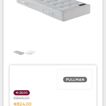
€-25,00
€849,00
€824,00