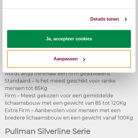
koppelrits voorzien waardoor de matrassen strak
tegen elkaar aan liggen en toch ieder zijn of haar
eigen hardheid kan bepalen.
Details tonen
Pullman Matras Hardheden
Ja, accepteer cookies
Hoe de verschillende hardheden ervaren worden
verschilt per persoon. Hieronder een indicatie om
een goede keuze te maken voor een optimale
Aanpassen
levensduur. Bij een matras vanaf 120cm breed
wordt altijd minimaal een firm geadviseerd.
Standaard – Is het meest geschikt voor ranke
mensen tot 85Kg
Firm – Meest gekozen voor een gemiddelde
lichaamsbouw met een gewicht van 85 tot 120Kg
Extra Firm – Aanbevolen voor mensen met een
bredere lichaamsbouw en een gewicht vanaf 100Kg
Pullman Silverline Serie