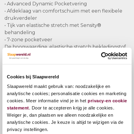
• Advanced Dynamic Pocketvering
• Afdeklaag van comfortschuim met een flexibele
drukverdeler
• Tijk van elastische stretch met Sensity®
behandeling
• 7-zone pocketveer
De hoogwaardige, elastische stretch bekledingstof
is volgens de Sensity® technologie behandeld met
probiotica, die op natuurlijke wijze ervoor zorgen
dat de slaapomgeving hygienisch en fris blijft. De
binnenkleding waarmee de stretchstof is
Cookies bij Slaapwereld
doorgestikt bestaat uit wol, zijde en katoen. De
Slaapwereld maakt gebruik van: noodzakelijke en
toevoeging van Comfortfill vulling geeft deze
analytische cookies; personalisatie cookies en marketing
combinatie vochtregulerende eigenschappen en
cookies. Meer informatie vind je in het
privacy-en cookie
draagt bij aan een goede warmtehuishouding.
statement
. Door te accepteren krijg je alle cookies.
Weiger je, dan plaatsen we alleen noodzakelijke en
Pullman Silverline opties
analytische cookies. Je keuze is altijd te wijzigen via de
Het is mogelijk om twee matrassen van een
privacy instellingen.