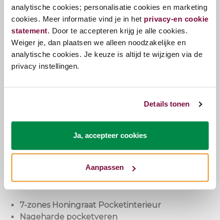
analytische cookies; personalisatie cookies en marketing
cookies. Meer informatie vind je in het
privacy-en cookie
Alle Silverline matrassen zijn op hoogwaardige,
statement
. Door te accepteren krijg je alle cookies.
ambachtelijke wijze genopt en afgewerkt met luxe
Weiger je, dan plaatsen we alleen noodzakelijke en
handgrepen en ventilatieroosters met gratis
analytische cookies. Je keuze is altijd te wijzigen via de
textielpakket.
privacy instellingen.
Eventueel kun je twee matrassen van een
koppelrits voorzien waardoor de matrassen strak
tegen elkaar aan liggen en toch ieder zijn of haar
Details tonen
eigen hardheid kan bepalen.
Pullman Silverline Serie
Ja, accepteer cookies
Een matras dat jaar in jaar uit als nieuw blijft
aanvoelen? Het kan echt. U zult dit ervaren als u
Aanpassen
kiest voor één van de Pullman Silverline matrassen.
7-zones Honingraat Pocketinterieur
Nageharde pocketveren