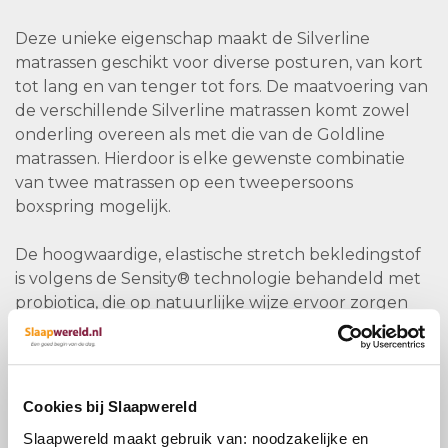
Deze unieke eigenschap maakt de Silverline
matrassen geschikt voor diverse posturen, van kort
tot lang en van tenger tot fors. De maatvoering van
de verschillende Silverline matrassen komt zowel
onderling overeen als met die van de Goldline
matrassen. Hierdoor is elke gewenste combinatie
van twee matrassen op een tweepersoons
boxspring mogelijk.
De hoogwaardige, elastische stretch bekledingstof
is volgens de Sensity® technologie behandeld met
probiotica, die op natuurlijke wijze ervoor zorgen
dat de slaapomgeving hygienisch en fris blijft. De
binnenkleding waarmee de stretchstof is
doorgestikt bestaat uit wol, zijde en katoen. De
toevoeging van Comfortfill vulling geeft deze
Cookies bij Slaapwereld
combinatie vochtregulerende eigenschappen en
Slaapwereld maakt gebruik van: noodzakelijke en
draagt bij aan een goede warmtehuishouding.