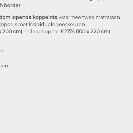
ch border
.
ndom lopende koppelrits
, waarmee twee matrassen
 koppels met individuele voorkeuren.
x 200 cm)
en loopt op tot
€2174 (100 x 220 cm)
.
ne
ppen