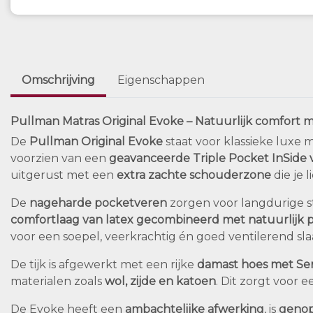
Omschrijving
Eigenschappen
Pullman Matras Original Evoke – Natuurlijk comfort 
De
Pullman Original Evoke
staat voor klassieke luxe 
voorzien van een
geavanceerde Triple Pocket InSide 
uitgerust met een
extra zachte schouderzone
die je 
De
nageharde pocketveren
zorgen voor langdurige sta
comfortlaag van latex gecombineerd met natuurlijk 
voor een soepel, veerkrachtig én goed ventilerend sl
De tijk is afgewerkt met een rijke
damast hoes met Se
materialen zoals
wol, zijde en katoen
. Dit zorgt voor e
De Evoke heeft een
ambachtelijke afwerking
, is
geno