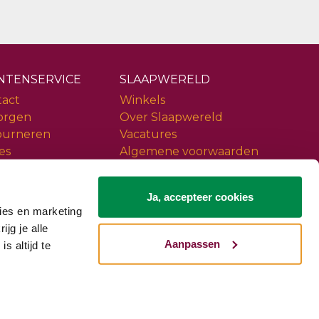
NTENSERVICE
SLAAPWERELD
tact
Winkels
orgen
Over Slaapwereld
ourneren
Vacatures
es
Algemene voorwaarden
ice
Privacy policy
iews
Slaapwereld Woerden
Ja, accepteer cookies
ies en marketing
ijg je alle
Aanpassen
s altijd te