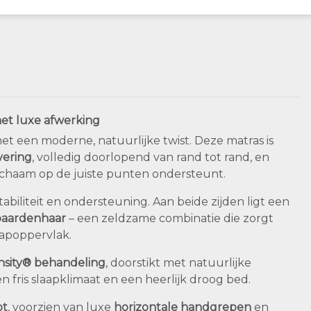
met luxe afwerking
met een moderne, natuurlijke twist. Deze matras is
vering
, volledig doorlopend van rand tot rand, en
lichaam op de juiste punten ondersteunt.
biliteit en ondersteuning. Aan beide zijden ligt een
paardenhaar
– een zeldzame combinatie die zorgt
aapoppervlak.
nsity® behandeling
, doorstikt met natuurlijke
en fris slaapklimaat en een heerlijk droog bed.
pt
, voorzien van luxe
horizontale handgrepen
en