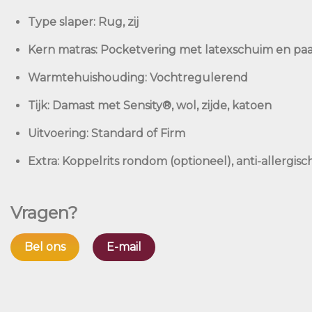
Type slaper:
Rug, zij
Kern matras:
Pocketvering met latexschuim en pa
Warmtehuishouding:
Vochtregulerend
Tijk:
Damast met Sensity®, wol, zijde, katoen
Uitvoering:
Standard of Firm
Extra:
Koppelrits rondom (optioneel), anti-allergisc
Vragen?
Bel ons
E-mail