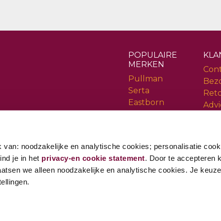
POPULAIRE
KLA
MERKEN
Con
Pullman
Bez
Serta
Ret
Eastborn
Advi
Cinderella
Serv
Rev
 van: noodzakelijke en analytische cookies; personalisatie cook
ind je in het
privacy-en cookie statement
. Door te accepteren kr
aatsen we alleen noodzakelijke en analytische cookies. Je keuze i
ellingen.