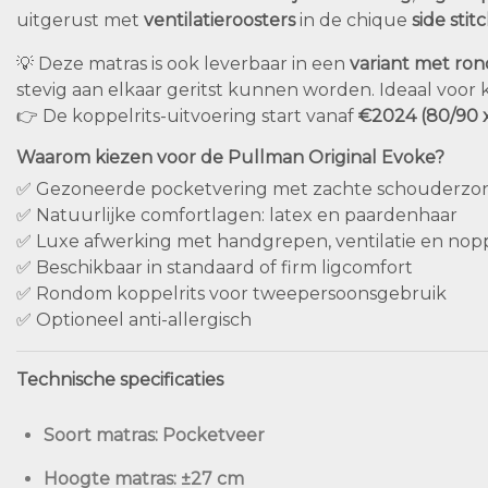
uitgerust met
ventilatieroosters
in de chique
side stit
💡 Deze matras is ook leverbaar in een
variant met ro
stevig aan elkaar geritst kunnen worden. Ideaal voor
👉 De koppelrits-uitvoering start vanaf
€2024 (80/90 
Waarom kiezen voor de Pullman Original Evoke?
✅ Gezoneerde pocketvering met zachte schouderzo
✅ Natuurlijke comfortlagen: latex en paardenhaar
✅ Luxe afwerking met handgrepen, ventilatie en no
✅ Beschikbaar in standaard of firm ligcomfort
✅ Rondom koppelrits voor tweepersoonsgebruik
✅ Optioneel anti-allergisch
Technische specificaties
Soort matras:
Pocketveer
Hoogte matras:
±27 cm