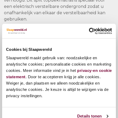
verhoogd. Dit split topdekmatras is speciaal voor
een elektrisch verstelbare ondergrond zodat u
onafhankelijk van elkaar de verstelbaarheid kan
gebruiken.
De confectionering is met border en ties van dit split
topdekmatras.
Cookies bij Slaapwereld
Slaapwereld maakt gebruik van: noodzakelijke en
analytische cookies; personalisatie cookies en marketing
Vragen?
cookies. Meer informatie vind je in het
privacy-en cookie
statement
. Door te accepteren krijg je alle cookies.
Bel ons
E-mail
Weiger je, dan plaatsen we alleen noodzakelijke en
analytische cookies. Je keuze is altijd te wijzigen via de
privacy instellingen.
Zojuist bekeken
Details tonen