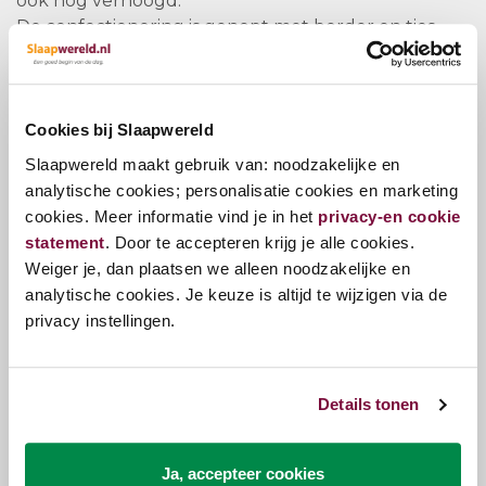
ook nog verhoogd.
De confectionering is genopt met border en ties
van dit topdekmatras
Vragen?
Cookies bij Slaapwereld
Slaapwereld maakt gebruik van: noodzakelijke en
Bel ons
E-mail
analytische cookies; personalisatie cookies en marketing
cookies. Meer informatie vind je in het
privacy-en cookie
statement
. Door te accepteren krijg je alle cookies.
Weiger je, dan plaatsen we alleen noodzakelijke en
analytische cookies. Je keuze is altijd te wijzigen via de
Zojuist bekeken
privacy instellingen.
Details tonen
Ja, accepteer cookies