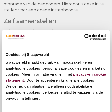
montage van de bedbodem. Hierdoor is deze in te
stellen voor een goede instaphoogte.
Zelf samenstellen
Je kunt dit bed te complementeren met het
nachtkastje Rough of nachtkastje Universal. Het
nachtkastje rough iss een plank die met dragers aan
de zijkant van het bed gehangen wordt. Het
Cookies bij Slaapwereld
nachtkastje universal heeft ook nog een open
opbergvak.
Slaapwereld maakt gebruik van: noodzakelijke en
Standaard leveren wij het ledikant met de potenset
analytische cookies; personalisatie cookies en marketing
Skate (4 poten)
cookies. Meer informatie vind je in het
privacy-en cookie
Optioneel kun je kiezen voor de Luga potenset (2
statement
. Door te accepteren krijg je alle cookies.
poten), deze set bestaat uit 2 frames die onder het
Weiger je, dan plaatsen we alleen noodzakelijke en
bed geplaatst worden.
analytische cookies. Je keuze is altijd te wijzigen via de
privacy instellingen.
Uiteraard kun je dit ledikant gebruiken met jouw
huidige bedbodem(s) en matras(sen).