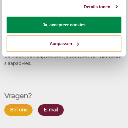
Dit bed combineren met een goed matras?
Neem
Details tonen
een kijkje bij onze matrassen
Ook op zoek naar een nieuwe bedbodem?
Klik hier
voor onze bedbodems
Ja, accepteer cookies
Mocht je een compleet nieuwe set willen dan kun
je voor advies altijd bij onze slaapspecialisten
Aanpassen
terecht. Zij zullen aan de hand van jouw
persoonlijke slaapwensen je voorzien van het beste
slaapadvies.
Vragen?
Bel ons
E-mail