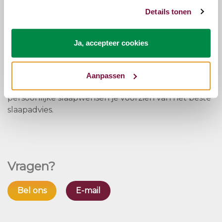
Dit bed combineren met een goed matras?
Neem
Details tonen
een kijkje bij onze matrassen
Ook op zoek naar een nieuwe bedbodem?
Klik hier
voor onze bedbodems
Ja, accepteer cookies
Mocht je een compleet nieuwe set willen dan kun
je voor advies altijd bij onze slaapspecialisten
Aanpassen
terecht. Zij zullen aan de hand van jouw
persoonlijke slaapwensen je voorzien van het beste
slaapadvies.
Vragen?
Bel ons
E-mail