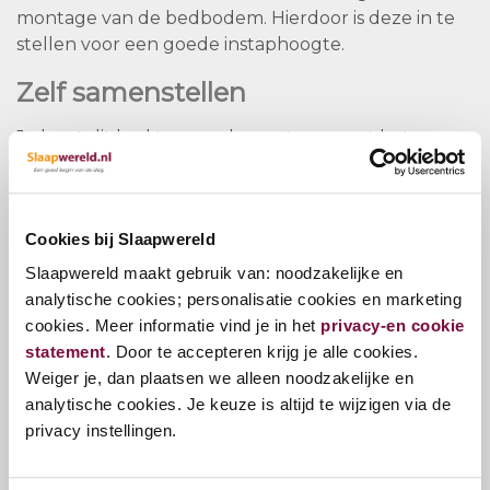
montage van de bedbodem. Hierdoor is deze in te
stellen voor een goede instaphoogte.
Zelf samenstellen
Je kunt dit bed te complementeren met het
nachtkastje Rough of nachtkastje Universal. Het
nachtkastje rough iss een plank die met dragers aan
de zijkant van het bed gehangen wordt. Het
Cookies bij Slaapwereld
nachtkastje universal heeft ook nog een open
opbergvak.
Slaapwereld maakt gebruik van: noodzakelijke en
Standaard leveren wij het ledikant met de potenset
analytische cookies; personalisatie cookies en marketing
Skate (4 poten)
cookies. Meer informatie vind je in het
privacy-en cookie
Optioneel kun je kiezen voor de Luga potenset (2
statement
. Door te accepteren krijg je alle cookies.
poten), deze set bestaat uit 2 frames die onder het
Weiger je, dan plaatsen we alleen noodzakelijke en
bed geplaatst worden.
analytische cookies. Je keuze is altijd te wijzigen via de
privacy instellingen.
Uiteraard kun je dit ledikant gebruiken met jouw
huidige bedbodem(s) en matras(sen).