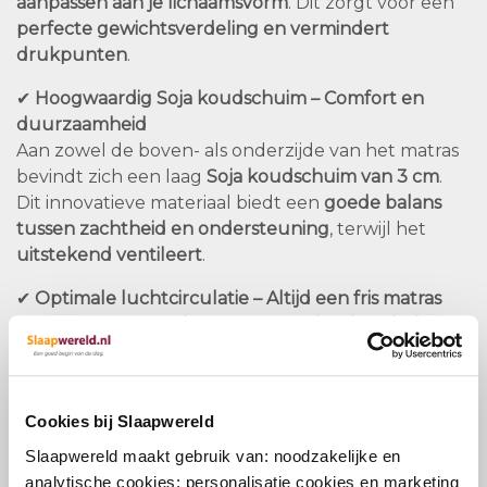
aanpassen aan je lichaamsvorm
. Dit zorgt voor een
perfecte gewichtsverdeling en vermindert
drukpunten
.
✔
Hoogwaardig Soja koudschuim – Comfort en
duurzaamheid
Aan zowel de boven- als onderzijde van het matras
bevindt zich een laag
Soja koudschuim van 3 cm
.
Dit innovatieve materiaal biedt een
goede balans
tussen zachtheid en ondersteuning
, terwijl het
uitstekend ventileert
.
✔
Optimale luchtcirculatie – Altijd een fris matras
Dankzij de
open celstructuur van het koudschuim
en de luchtkanalen in de kern blijft de ventilatie
optimaal. Dit zorgt ervoor dat je
minder last hebt
van warmteopbouw en transpiratie
.
Cookies bij Slaapwereld
✔
Geschikt voor diverse slaaphoudingen
Slaapwereld maakt gebruik van: noodzakelijke en
Door de combinatie van pocketveren en
analytische cookies; personalisatie cookies en marketing