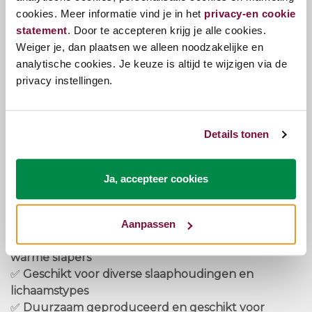
koudschuim is de
Finesse P19 geschikt voor zowel
cookies. Meer informatie vind je in het
privacy-en cookie
rug-, zij- als buikslapers
.
statement
. Door te accepteren krijg je alle cookies.
Weiger je, dan plaatsen we alleen noodzakelijke en
✔
Verkrijgbaar in verschillende maten en
analytische cookies. Je keuze is altijd te wijzigen via de
stevigheden
privacy instellingen.
Kies uit verschillende breedtes en lengtes, met de
optie voor
Soft, Medium & Firm
comfortniveaus.
Details tonen
Waarom kiezen voor de Kreamat Matras Finesse –
Krea P19 Deco?
✅
Zweedse pocketveren voor een dynamische en
Ja, accepteer cookies
aanpasbare ondersteuning
✅
Soja koudschuim comfortlagen voor een
uitgebalanceerd ligcomfort
Aanpassen
✅
Goede ventilatie en vochtregulatie, ideaal voor
warme slapers
✅
Geschikt voor diverse slaaphoudingen en
lichaamstypes
✅
Duurzaam geproduceerd en geschikt voor